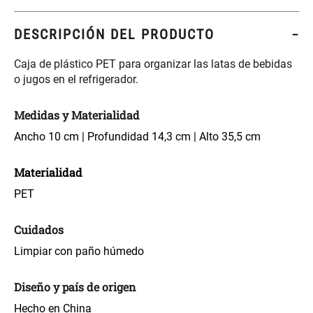
S/ 261.00
S/ 104.00
S/ 349.00
DESCRIPCIÓN DEL PRODUCTO
Set Sábanas Algodón satín 240
Almohada Memory + Gel
Hilos
Caja de plástico PET para organizar las latas de bebidas
o jugos en el refrigerador.
S/ 169.00
S/ 124.00
Medidas y Materialidad
Canasto Ropa Bambú Redondo
Mueble Repisa Bambú 4
Ancho 10 cm | Profundidad 14,3 cm | Alto 35,5 cm
con Forro
Bandejas con Puerta 23 x 23 x
119 cm
Materialidad
S/ 69.90
S/ 135.20
S/ 169.00
PET
Comoda Bambú con Puertas 80
Almohada Sensación Plumas
Cuidados
x 33 x 80 cm
Limpiar con paño húmedo
S/ 254.90
S/ 74.90
S/ 319.00
Diseño y país de origen
Plumón Pluma
Set 2 Almohadas Hollow
Hecho en China