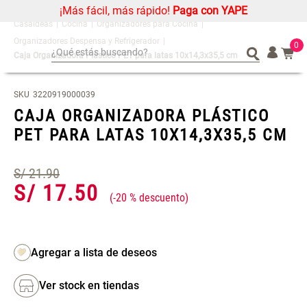
¡Más fácil, más rápido!
Paga con YAPE
Cocina
Organizadores para Cocina
Organizadores Despensa y Refrigerador
0
¿Qué estás buscando?
Caja Organizadora Plástico PET para latas 10x14,3x35,5 cm
¿Qué estás buscando?
Organizador
Organizador
SKU
3220919000039
Cojin
Cojin
CAJA ORGANIZADORA PLÁSTICO
Alfombra
Alfombra
PET PARA LATAS 10X14,3X35,5 CM
Niños
Niños
Almohada
Almohada
S/
21
.
90
Mantel
Mantel
S/
17
.
50
-
20 %
Sabanas
Sabanas
Platos
Platos
Individuales
Individuales
Mueble MDF y Madera Bambú
Set 2 Almohadas Memory
Cortinas
Cortinas
Inodoro con Puerta 65x28x171
Ver stock en tiendas
cm