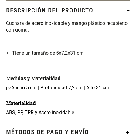
S/ 261.00
S/ 88.40
S/ 349.00
S/ 104.00
DESCRIPCIÓN DEL PRODUCTO
Set Sábanas Algodón satín 240
Almohada Memory + Gel
Cuchara de acero inoxidable y mango plástico recubierto
Hilos
con goma.
S/ 143.65
S/ 124.00
S/ 169.00
Tiene un tamaño de 5x7,2x31 cm
Canasto Ropa Bambú Redondo
Mueble Repisa Bambú 4
con Forro
Bandejas con Puerta 23 x 23 x
119 cm
S/ 59.40
S/ 135.20
S/ 69.90
S/ 169.00
Medidas y Materialidad
p>Ancho 5 cm | Profundidad 7,2 cm | Alto 31 cm
Comoda Bambú con Puertas 80
Almohada Sensación Plumas
x 33 x 80 cm
Materialidad
ABS, PP, TPR y Acero inoxidable
S/ 254.90
S/ 63.65
S/ 319.00
S/ 74.90
MÉTODOS DE PAGO Y ENVÍO
Plumón Pluma
Silla Metálica Plegable