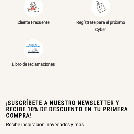
Cama Nido Grande para Perros
Papelero de Plástico Color 8 Lt
15,7x22,2x33,3 cm
Cliente Frecuente
Regístrate para el próximo
S/ 143.65
S/ 31.90
S/ 169.00
S/ 39.90
Cyber
Canasto Bambú
Libro de reclamaciones
S/ 30.50
S/ 35.90
¡SUSCRÍBETE A NUESTRO NEWSLETTER Y
RECIBE 10% DE DESCUENTO EN TU PRIMERA
COMPRA!
Recibe inspiración, novedades y más