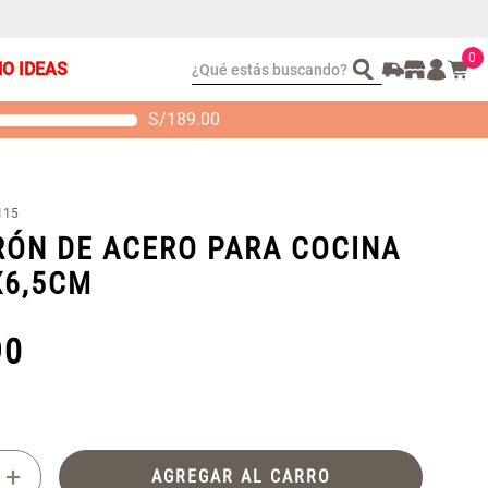
0
¿Qué estás buscando?
ÑO IDEAS
S/
189.00
t 2 Almohadas
Set Sábanas Algodón
emory
satín 240 Hilos
 104.00
S/ 169.00
115
ÓN DE ACERO PARA COCINA
X6,5CM
90
+
AGREGAR AL CARRO