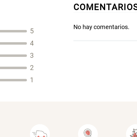
COMENTARIO
No hay comentarios.
5
Título
4
3
2
Tu nombre
1
Dirección de email
Escribe un comentario