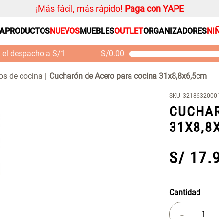
¡Más fácil, más rápido!
Paga con YAPE
SA
PRODUCTOS
NUEVOS
MUEBLES
OUTLET
ORGANIZADORES
NI
PRODUCTOS ESTRELLA
Organizador
e el despacho a S/1
S/
0.00
Cojin
Mueble MDF y Madera
Se
Bambú Inodoro con
M
Alfombra
ios de cocina
Cucharón de Acero para cocina 31x8,8x6,5cm
Puerta 65x28x171 cm
Niños
S/ 261.00
S/
S/ 349.00
SKU
3218632000
Almohada
CUCHAR
Mantel
31X8,8
Sabanas
Platos
S/
17
.
Individuales
Cortinas
Cantidad
-