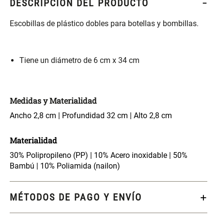
DESCRIPCIÓN DEL PRODUCTO
S/ 261.00
S/ 88.40
S/ 349.00
S/ 104.00
Escobillas de plástico dobles para botellas y bombillas.
Set Sábanas Algodón satín 240
Almohada Memory + Gel
Hilos
Tiene un diámetro de 6 cm x 34 cm
S/ 143.65
S/ 124.00
S/ 169.00
Canasto Ropa Bambú Redondo
Mueble Repisa Bambú 4
Medidas y Materialidad
con Forro
Bandejas con Puerta 23 x 23 x
119 cm
Ancho 2,8 cm | Profundidad 32 cm | Alto 2,8 cm
S/ 59.40
S/ 135.20
S/ 69.90
S/ 169.00
Materialidad
Comoda Bambú con Puertas 80
Almohada Sensación Plumas
30% Polipropileno (PP) | 10% Acero inoxidable | 50%
x 33 x 80 cm
Bambú | 10% Poliamida (nailon)
S/ 254.90
S/ 63.65
S/ 319.00
S/ 74.90
MÉTODOS DE PAGO Y ENVÍO
Plumón Pluma
Silla Metálica Plegable