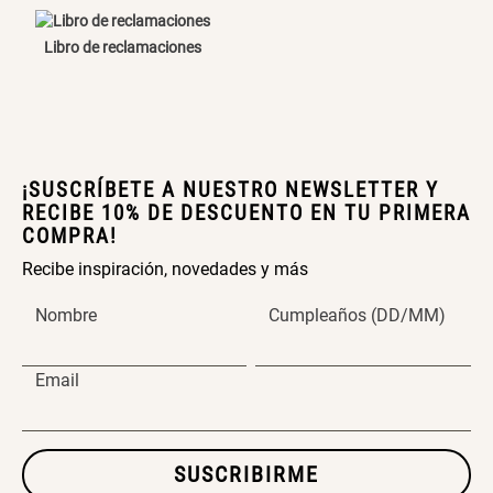
Cama Nido Grande para Perros
Papelero de Plástico Color 8 Lt
Libro de reclamaciones
15,7x22,2x33,3 cm
S/ 143.65
S/ 33.90
S/ 169.00
S/ 39.90
Canasto Bambú
¡SUSCRÍBETE A NUESTRO NEWSLETTER Y
RECIBE 10% DE DESCUENTO EN TU PRIMERA
COMPRA!
S/ 30.50
S/ 35.90
Recibe inspiración, novedades y más
Nombre
Cumpleaños (DD/MM)
Email
SUSCRIBIRME