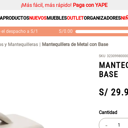
¡Más fácil, más rápido!
Paga con YAPE
SA
PRODUCTOS
NUEVOS
MUEBLES
OUTLET
ORGANIZADORES
NI
PRODUCTOS ESTRELLA
Organizador
e el despacho a S/1
S/
0.00
Cojin
Mueble MDF y Madera
Se
Bambú Inodoro con
M
Alfombra
s y Mantequilleras
Mantequillera de Metal con Base
Puerta 65x28x171 cm
Niños
S/ 261.00
S/
S/ 349.00
SKU
3230998000
Almohada
MANTEQ
Mantel
BASE
Sabanas
Platos
S/
29
.
Cortinas
Individuales
Cantidad
-