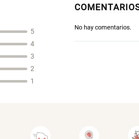
COMENTARIO
No hay comentarios.
5
Título
4
3
2
Tu nombre
1
Dirección de email
Escribe un comentario