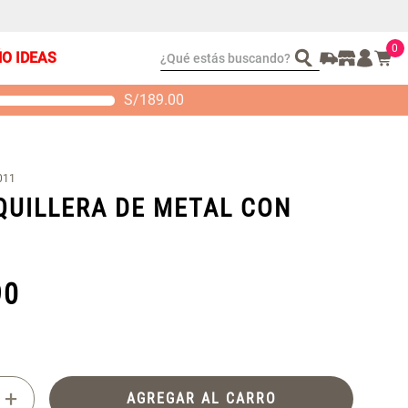
0
¿Qué estás buscando?
ÑO IDEAS
S/
189.00
t 2 Almohadas
Set Sábanas Algodón
emory
satín 240 Hilos
 104.00
S/ 169.00
011
UILLERA DE METAL CON
90
+
AGREGAR AL CARRO