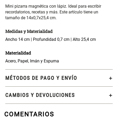
S/ 261.00
S/ 104.00
S/ 349.00
Mini pizarra magnética con lápiz. Ideal para escribir
recordatorios, recetas y más. Este artículo tiene un
tamaño de 14x0,7x25,4 cm.
Set Sábanas Algodón satín 240
Almohada Memory + Gel
Hilos
Medidas y Materialidad
S/ 169.00
S/ 124.00
Ancho 14 cm | Profundidad 0,7 cm | Alto 25,4 cm
Canasto Ropa Bambú Redondo
Mueble Repisa Bambú 4
Materialidad
con Forro
Bandejas con Puerta 23 x 23 x
119 cm
Acero, Papel, Imán y Espuma
S/ 69.90
S/ 135.20
S/ 169.00
MÉTODOS DE PAGO Y ENVÍO
Comoda Bambú con Puertas 80
Almohada Sensación Plumas
x 33 x 80 cm
CAMBIOS Y DEVOLUCIONES
S/ 254.90
S/ 74.90
S/ 319.00
COMENTARIOS
Plumón Pluma
Set 2 Almohadas Hollow