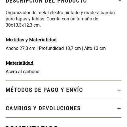
DESCRIPCIÓN DEL PRODUCTO
S/ 261.00
S/ 104.00
S/ 349.00
Organizador de metal electro pintado y madera bambú
para tapas y tablas. Cuenta con un tamaño de
Set Sábanas Algodón satín 240
Almohada Memory + Gel
Hilos
30x13,3x12,3 cm.
S/ 169.00
S/ 124.00
Medidas y Materialidad
Ancho 27,3 cm | Profundidad 13,7 cm | Alto 13 cm
Canasto Ropa Bambú Redondo
Mueble Repisa Bambú 4
con Forro
Bandejas con Puerta 23 x 23 x
Materialidad
119 cm
Acero al carbono.
S/ 69.90
S/ 135.20
S/ 169.00
Comoda Bambú con Puertas 80
MÉTODOS DE PAGO Y ENVÍO
Almohada Sensación Plumas
x 33 x 80 cm
S/ 254.90
S/ 74.90
S/ 319.00
CAMBIOS Y DEVOLUCIONES
Plumón Pluma
Set 2 Almohadas Hollow