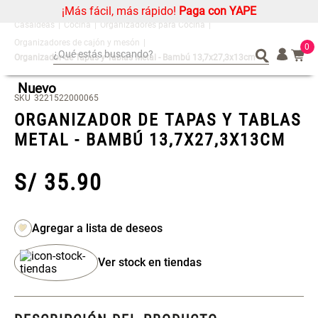
¡Más fácil, más rápido!
Paga con YAPE
Cocina
Organizadores para Cocina
Organizadores de cajón y mesón
0
¿Qué estás buscando?
Organizador de Tapas y Tablas Metal - Bambú 13,7x27,3x13cm
¿Qué estás buscando?
Organizador
Organizador
Nuevo
SKU
3221522000065
Cojin
Cojin
ORGANIZADOR DE TAPAS Y TABLAS
Alfombra
Alfombra
METAL - BAMBÚ 13,7X27,3X13CM
Niños
Niños
Almohada
Almohada
S/
35
.
90
Mantel
Mantel
Sabanas
Sabanas
Platos
Platos
Individuales
Individuales
Ver stock en tiendas
Mueble MDF y Madera Bambú
Set 2 Almohadas Memory
Cortinas
Cortinas
Inodoro con Puerta 65x28x171
cm