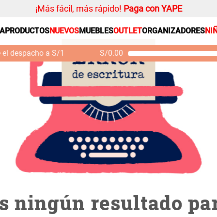
¡Más fácil, más rápido!
Paga con YAPE
217219000050
SA
PRODUCTOS
NUEVOS
MUEBLES
OUTLET
ORGANIZADORES
NI
PRODUCTOS ESTRELLA
Organizador
e el despacho a S/1
S/
0.00
Cojin
Mueble MDF y Madera
Se
Bambú Inodoro con
M
Alfombra
Puerta 65x28x171 cm
Niños
S/ 261.00
S/ 349.00
S/
Almohada
Mantel
Sabanas
Platos
Individuales
Cortinas
 ningún resultado par