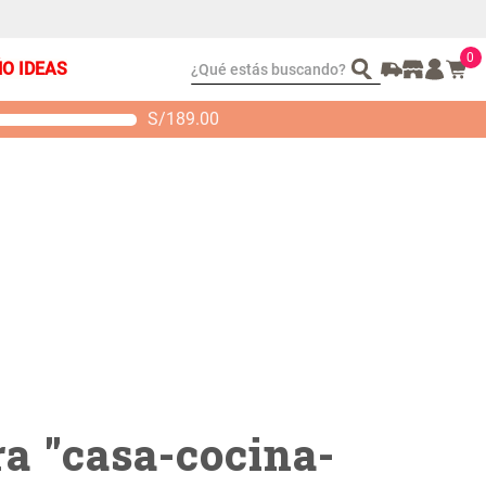
0
¿Qué estás buscando?
ÑO IDEAS
S/
189.00
t 2 Almohadas
Set Sábanas Algodón
emory
satín 240 Hilos
S/ 88.40
S/ 143.65
 104.00
S/ 169.00
a "
casa-cocina-