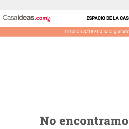
casa-cocina-poruna-metalica--petroleo--0002_3
ESPACIO DE LA CA
Te faltan S/189.00 para ganart
No encontramos