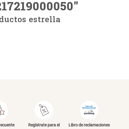
217219000050
"
ductos estrella
recuente
Regístrate para el
Libro de reclamaciones