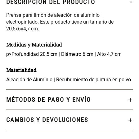
DESCRIPCIÓN DEL PRODUCTO
S/ 261.00
S/ 88.40
S/ 349.00
S/ 104.00
Prensa para limón de aleación de aluminio
Set Sábanas Algodón satín 240
Almohada Memory + Gel
electropintado. Este producto tiene un tamaño de
Hilos
20,5x6x4,7 cm.
S/ 143.65
S/ 124.00
S/ 169.00
Medidas y Materialidad
p>Profundidad 20,5 cm | Diámetro 6 cm | Alto 4,7 cm
Canasto Ropa Bambú Redondo
Mueble Repisa Bambú 4
con Forro
Bandejas con Puerta 23 x 23 x
119 cm
Materialidad
S/ 59.40
S/ 135.20
S/ 69.90
S/ 169.00
Aleación de Aluminio | Recubrimiento de pintura en polvo
Comoda Bambú con Puertas 80
Almohada Sensación Plumas
MÉTODOS DE PAGO Y ENVÍO
x 33 x 80 cm
S/ 254.90
S/ 63.65
S/ 319.00
S/ 74.90
CAMBIOS Y DEVOLUCIONES
Plumón Pluma
Silla Metálica Plegable