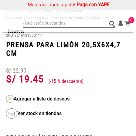
¡Más fácil, más rápido!
Paga con YAPE
Cocina
Accesorios para cocinar
Coladores y Exprimidores
Prensa para Limón 20,5x6x4,7 cm
0
¿Qué estás buscando?
Nuevo
¿Qué estás buscando?
Organizador
Organizador
SKU
3216131000117
PRENSA PARA LIMÓN 20,5X6X4,7
Cojin
Cojin
CM
Alfombra
Alfombra
Niños
Niños
S/
22
.
90
Almohada
Almohada
S/
19
.
45
-
15 %
Mantel
Mantel
Sabanas
Sabanas
Platos
Platos
Individuales
Individuales
Ver stock en tiendas
Mueble MDF y Madera Bambú
Set 2 Almohadas Memory
Cortinas
Cortinas
Inodoro con Puerta 65x28x171
cm