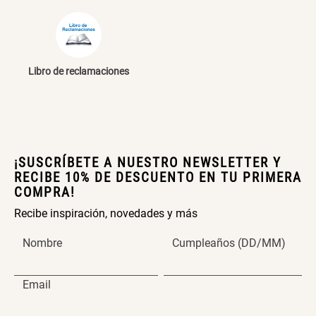
Cama Nido Grande para Perros
Papelero de Plástico Color 8 Lt
15,7x22,2x33,3 cm
S/ 143.65
S/ 33.90
S/ 169.00
S/ 39.90
Libro de reclamaciones
Canasto Bambú
S/ 30.50
S/ 35.90
¡SUSCRÍBETE A NUESTRO NEWSLETTER Y
RECIBE 10% DE DESCUENTO EN TU PRIMERA
COMPRA!
Recibe inspiración, novedades y más
Nombre
Cumpleaños (DD/MM)
Email