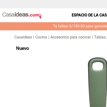
ESPACIO DE LA CA
Te faltan S/189.00 para ganart
Cocina
Accesorios para cocinar
Tablas,
Nuevo