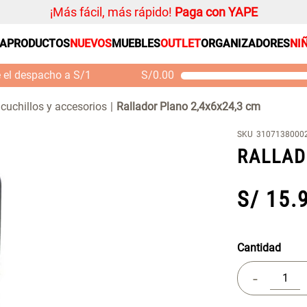
¡Más fácil, más rápido!
Paga con YAPE
SA
PRODUCTOS
NUEVOS
MUEBLES
OUTLET
ORGANIZADORES
NI
PRODUCTOS ESTRELLA
Organizador
e el despacho a S/1
S/
0.00
Cojin
Mueble MDF y Madera
Se
Bambú Inodoro con
M
Alfombra
 cuchillos y accesorios
Rallador Plano 2,4x6x24,3 cm
Puerta 65x28x171 cm
Niños
S/ 261.00
S/
S/ 349.00
SKU
3107138000
Almohada
RALLAD
Mantel
Sabanas
S/
15
.
Platos
Individuales
Cantidad
Cortinas
-