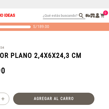
0
¿Qué estás buscando?
ÑO IDEAS
S/
189.00
t 2 Almohadas
Set Sábanas Algodón
emory
satín 240 Hilos
 104.00
S/ 169.00
234
OR PLANO 2,4X6X24,3 CM
90
+
AGREGAR AL CARRO