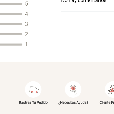
No hay comentarios.
5
Título
4
3
2
Tu nombre
1
Dirección de email
Escribe un comentario
E
Rastrea Tu Pedido
¿Necesitas Ayuda?
Cliente F