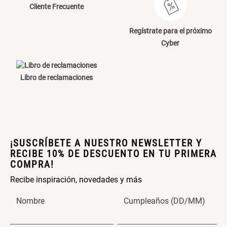
Cliente Frecuente
Cama Nido Grande para Perros
Papelero de Plástico Color 8 Lt
15,7x22,2x33,3 cm
Regístrate para el próximo
Cyber
S/ 169.00
S/ 39.90
Libro de reclamaciones
Canasto Bambú
S/ 35.90
¡SUSCRÍBETE A NUESTRO NEWSLETTER Y
RECIBE 10% DE DESCUENTO EN TU PRIMERA
COMPRA!
Recibe inspiración, novedades y más
Nombre
Cumpleaños (DD/MM)