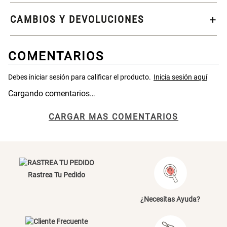
46x48x76 cm
CAMBIOS Y DEVOLUCIONES
S/ 269.00
S/ 83.20
S/ 104.00
COMENTARIOS
Set 2 Almohadas Hollow
Almohada Microfibra
S/ 55.90
S/ 63.90
S/ 69.90
Cargando comentarios…
CARGAR MAS COMENTARIOS
Organizador Cubiertos Bambú
Canasto de Ropa Tela y Bambú
Extensible
Redondo Ø38 x 52 cm
S/ 44.70
S/ 39.90
S/ 63.90
S/ 99.90
Rastrea Tu Pedido
Topper de Microfibra 1500 GSM
Escalera Plegable Metal 3
Peldaños 71x41x106 cm
¿Necesitas Ayuda?
S/ 219.00
S/ 144.00