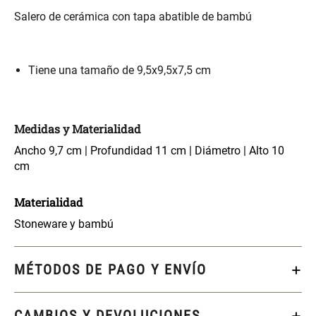
S/ 261.00
S/ 104.00
S/ 349.00
Salero de cerámica con tapa abatible de bambú
Set Sábanas Algodón satín 240
Almohada Memory + Gel
Hilos
Tiene una tamaño de 9,5x9,5x7,5 cm
S/ 169.00
S/ 124.00
Medidas y Materialidad
Canasto Ropa Bambú Redondo
Mueble Repisa Bambú 4
con Forro
Bandejas con Puerta 23 x 23 x
Ancho 9,7 cm | Profundidad 11 cm | Diámetro | Alto 10
119 cm
cm
S/ 69.90
S/ 135.20
S/ 169.00
Materialidad
Comoda Bambú con Puertas 80
Almohada Sensación Plumas
Stoneware y bambú
x 33 x 80 cm
S/ 254.90
S/ 74.90
S/ 319.00
MÉTODOS DE PAGO Y ENVÍO
Plumón Pluma
Set 2 Almohadas Hollow
CAMBIOS Y DEVOLUCIONES