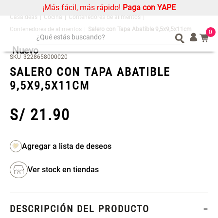
¡Más fácil, más rápido!
Paga con YAPE
Cocina
Contenedores de alimentos
Contenedores de alimentos
Salero con Tapa Abatible 9,5x9,5x11cm
0
¿Qué estás buscando?
Nuevo
¿Qué estás buscando?
Organizador
Organizador
SKU
3228658000020
SALERO CON TAPA ABATIBLE
Cojin
Cojin
9,5X9,5X11CM
Alfombra
Alfombra
Niños
Niños
S/
21
.
90
Almohada
Almohada
Mantel
Mantel
Sabanas
Sabanas
Platos
Platos
Ver stock en tiendas
Cortinas
Cortinas
Mueble MDF y Madera Bambú
Set 2 Almohadas Memory
Individuales
Individuales
Inodoro con Puerta 65x28x171
cm
DESCRIPCIÓN DEL PRODUCTO