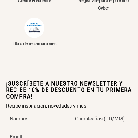
Cliente Frecuente
Regístrate para el próximo
Cyber
Papelero de Plástico Color 8 Lt
Canasto Bambú
15,7x22,2x33,3 cm
S/ 39.90
S/ 35.90
Libro de reclamaciones
¡SUSCRÍBETE A NUESTRO NEWSLETTER Y
RECIBE 10% DE DESCUENTO EN TU PRIMERA
COMPRA!
Recibe inspiración, novedades y más
Nombre
Cumpleaños (DD/MM)
Email