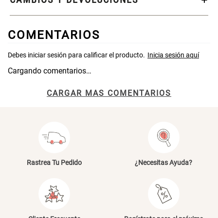
S/ 269.00
S/ 55.90
S/ 69.90
COMENTARIOS
Almohada Microfibra
Organizador Cubiertos Bambú
Extensible
Cargando comentarios…
S/ 63.90
S/ 44.70
S/ 63.90
CARGAR MAS COMENTARIOS
Canasto de Ropa Tela y Bambú
Topper de Microfibra 1500 GSM
Redondo Ø38 x 52 cm
S/ 39.90
S/ 219.00
S/ 99.90
Rastrea Tu Pedido
¿Necesitas Ayuda?
Escalera Plegable Metal 3
Cama Nido Grande para Perros
Peldaños 71x41x106 cm
S/ 144.00
S/ 169.00