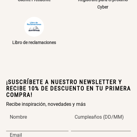
Extensible
Redondo Ø38 x 52 cm
Cyber
S/ 44.70
S/ 39.90
S/ 63.90
S/ 99.90
Libro de reclamaciones
Topper de Microfibra 1500 GSM
Escalera Plegable Metal 3
Peldaños 71x41x106 cm
S/ 186.15
S/ 219.00
S/ 122.40
S/ 144.00
¡SUSCRÍBETE A NUESTRO NEWSLETTER Y
RECIBE 10% DE DESCUENTO EN TU PRIMERA
COMPRA!
Cama Nido Grande para Perros
Papelero de Plástico Color 8 Lt
Recibe inspiración, novedades y más
15,7x22,2x33,3 cm
Nombre
Cumpleaños (DD/MM)
S/ 143.65
S/ 169.00
S/ 31.90
S/ 39.90
Email