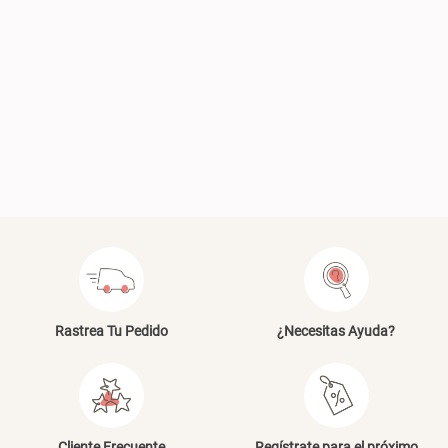
Plumón Pluma
Silla Metálica Plegable
46x48x76 cm
S/ 228.65
S/ 269.00
S/ 83.20
S/ 104.00
Set 2 Almohadas Hollow
Almohada Microfibra
S/ 55.90
S/ 54.30
S/ 69.90
S/ 63.90
Rastrea Tu Pedido
¿Necesitas Ayuda?
Organizador Cubiertos Bambú
Canasto de Ropa Tela y Bambú
Cliente Frecuente
Regístrate para el próximo