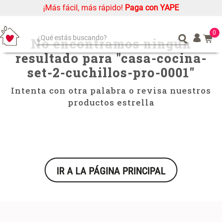
¡Más fácil, más rápido!
Paga con YAPE
casa-cocina-set-2-cuchillos-pro-0001
0
¿Qué estás buscando?
No encontramos ningún
resultado para "
casa-cocina-
¿Qué estás buscando?
Organizador
Organizador
set-2-cuchillos-pro-0001
"
Cojin
Cojin
Alfombra
Alfombra
Intenta con otra palabra o revisa nuestros
productos estrella
Niños
Niños
Almohada
Almohada
Mantel
Mantel
Sabanas
Sabanas
Platos
Platos
IR A LA PÁGINA PRINCIPAL
Individuales
Individuales
Mueble MDF y Madera Bambú
Set 2 Almohadas Memory
Cortinas
Cortinas
Inodoro con Puerta 65x28x171
cm