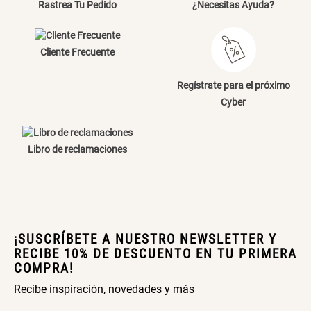
Rastrea Tu Pedido
¿Necesitas Ayuda?
Cama Nido Grande para Perros
Papelero de Plástico Color 8 Lt
15,7x22,2x33,3 cm
Escribe un comentario
Cliente Frecuente
S/ 143.65
S/ 33.90
S/ 169.00
S/ 39.90
Regístrate para el próximo
Cyber
Canasto Bambú
ENVIAR COMENTARIO
Libro de reclamaciones
S/ 30.50
S/ 35.90
¡SUSCRÍBETE A NUESTRO NEWSLETTER Y
RECIBE 10% DE DESCUENTO EN TU PRIMERA
COMPRA!
Recibe inspiración, novedades y más