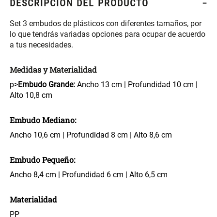
DESCRIPCIÓN DEL PRODUCTO
S/ 261.00
S/ 88.40
S/ 349.00
S/ 104.00
Set 3 embudos de plásticos con diferentes tamaños, por
Set Sábanas Algodón satín 240
Almohada Memory + Gel
lo que tendrás variadas opciones para ocupar de acuerdo
Hilos
a tus necesidades.
S/ 143.65
S/ 124.00
S/ 169.00
Medidas y Materialidad
p>
Embudo Grande:
Ancho 13 cm | Profundidad 10 cm |
Canasto Ropa Bambú Redondo
Mueble Repisa Bambú 4
Alto 10,8 cm
con Forro
Bandejas con Puerta 23 x 23 x
119 cm
Embudo Mediano:
S/ 59.40
S/ 135.20
S/ 69.90
S/ 169.00
Ancho 10,6 cm | Profundidad 8 cm | Alto 8,6 cm
Comoda Bambú con Puertas 80
Almohada Sensación Plumas
Embudo Pequeño:
x 33 x 80 cm
Ancho 8,4 cm | Profundidad 6 cm | Alto 6,5 cm
S/ 254.90
S/ 63.65
S/ 319.00
S/ 74.90
Materialidad
Plumón Pluma
Silla Metálica Plegable
PP