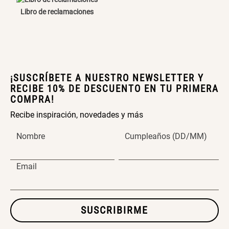
Libro de reclamaciones
Cama Nido Grande para Perros
Papelero de Plástico Color 8 Lt
15,7x22,2x33,3 cm
S/ 143.65
S/ 33.90
S/ 169.00
S/ 39.90
¡SUSCRÍBETE A NUESTRO NEWSLETTER Y
Canasto Bambú
RECIBE 10% DE DESCUENTO EN TU PRIMERA
COMPRA!
S/ 30.50
S/ 35.90
Recibe inspiración, novedades y más
Nombre
Cumpleaños (DD/MM)
Email
SUSCRIBIRME