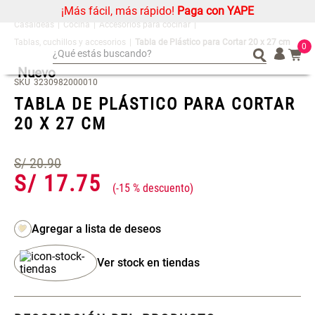
¡Más fácil, más rápido!
Paga con YAPE
Cocina
Accesorios para cocinar
Tablas, cuchillos y accesorios
Tabla de Plástico para Cortar 20 x 27 cm
0
¿Qué estás buscando?
Nuevo
¿Qué estás buscando?
Organizador
Organizador
SKU
3230982000010
TABLA DE PLÁSTICO PARA CORTAR
Cojin
Cojin
20 X 27 CM
Alfombra
Alfombra
Niños
Niños
S/
20
.
90
Almohada
Almohada
S/
17
.
75
-
15 %
Mantel
Mantel
Sabanas
Sabanas
Platos
Platos
Individuales
Individuales
Ver stock en tiendas
Mueble MDF y Madera Bambú
Set 2 Almohadas Memory
Cortinas
Cortinas
Inodoro con Puerta 65x28x171
cm