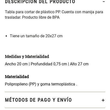
DESCRIPCIÓN DEL PRODUCTO
S/ 261.00
S/ 88.40
S/ 349.00
S/ 104.00
Tabla para cortar de plástico PP. Cuenta con manija para
Set Sábanas Algodón satín 240
Almohada Memory + Gel
trasladar. Producto libre de BPA
Hilos
S/ 143.65
S/ 124.00
S/ 169.00
Tiene un tamaño de 20x27 cm
Canasto Ropa Bambú Redondo
Mueble Repisa Bambú 4
con Forro
Bandejas con Puerta 23 x 23 x
119 cm
Medidas y Materialidad
S/ 59.40
S/ 135.20
S/ 69.90
S/ 169.00
Ancho 20 cm | Profundidad 0,75 cm | Alto 27 cm
Materialidad
Comoda Bambú con Puertas 80
Almohada Sensación Plumas
x 33 x 80 cm
Polipropileno (PP) y goma termoplástica .
S/ 254.90
S/ 63.65
S/ 319.00
S/ 74.90
MÉTODOS DE PAGO Y ENVÍO
Plumón Pluma
Silla Metálica Plegable