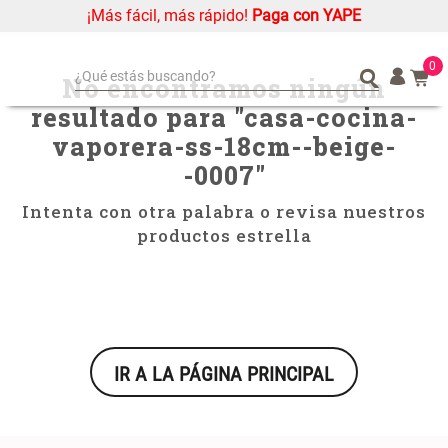
¡Más fácil, más rápido!
Paga con YAPE
casa-cocina-vaporera-ss-18cm--beige--0007
0
¿Qué estás buscando?
No encontramos ningún
resultado para "
casa-cocina-
¿Qué estás buscando?
Organizador
Organizador
vaporera-ss-18cm--beige-
Cojin
Cojin
-0007
"
Alfombra
Alfombra
Niños
Niños
Intenta con otra palabra o revisa nuestros
productos estrella
Almohada
Almohada
Mantel
Mantel
Sabanas
Sabanas
Platos
Platos
Individuales
Individuales
IR A LA PÁGINA PRINCIPAL
Mueble MDF y Madera Bambú
Set 2 Almohadas Memory
Cortinas
Cortinas
Inodoro con Puerta 65x28x171
cm