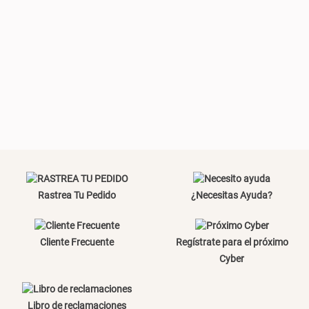
Plumón Pluma
Set 2 Almohadas Hollow
S/ 269.00
S/ 55.90
S/ 69.90
Almohada Microfibra
Canasto de Ropa Tela y Bambú
Redondo Ø38 x 52 cm
Rastrea Tu Pedido
¿Necesitas Ayuda?
S/ 63.90
S/ 39.90
S/ 99.90
Cliente Frecuente
Regístrate para el próximo
Cyber
Topper de Microfibra 1500 GSM
Escalera Plegable Metal 3
Libro de reclamaciones