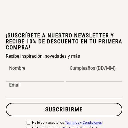
Peldaños 71x41x106 cm
S/ 219.00
S/ 144.00
¡SUSCRÍBETE A NUESTRO NEWSLETTER Y
RECIBE 10% DE DESCUENTO EN TU PRIMERA
Cama Nido Grande para Perros
Papelero de Plástico Color 8 Lt
COMPRA!
15,7x22,2x33,3 cm
Recibe inspiración, novedades y más
S/ 169.00
S/ 39.90
Nombre
Cumpleaños (DD/MM)
Email
Canasto Bambú
S/ 35.90
SUSCRIBIRME
He leído y acepto los
Términos y Condiciones