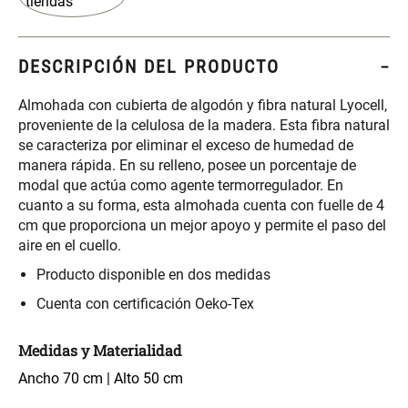
S/ 261.00
S/ 88.40
S/ 349.00
S/ 104.00
Set Sábanas Algodón satín 240
Almohada Memory + Gel
DESCRIPCIÓN DEL PRODUCTO
Hilos
Almohada con cubierta de algodón y fibra natural Lyocell,
S/ 143.65
S/ 124.00
S/ 169.00
proveniente de la celulosa de la madera. Esta fibra natural
se caracteriza por eliminar el exceso de humedad de
manera rápida. En su relleno, posee un porcentaje de
Canasto Ropa Bambú Redondo
Mueble Repisa Bambú 4
modal que actúa como agente termorregulador. En
con Forro
Bandejas con Puerta 23 x 23 x
119 cm
cuanto a su forma, esta almohada cuenta con fuelle de 4
cm que proporciona un mejor apoyo y permite el paso del
S/ 59.40
S/ 135.20
S/ 69.90
S/ 169.00
aire en el cuello.
Producto disponible en dos medidas
Comoda Bambú con Puertas 80
Almohada Sensación Plumas
x 33 x 80 cm
Cuenta con certificación Oeko-Tex
S/ 254.90
S/ 63.65
S/ 319.00
S/ 74.90
Medidas y Materialidad
Ancho 70 cm | Alto 50 cm
Plumón Pluma
Silla Metálica Plegable