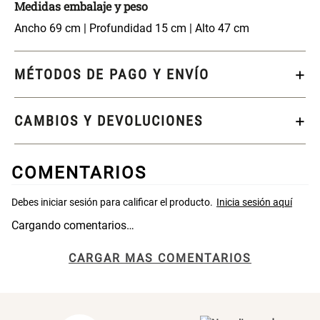
Medidas embalaje y peso
Cama Nido Grande para Perros
Papelero de Plástico Color 8 Lt
Ancho 69 cm | Profundidad 15 cm | Alto 47 cm
15,7x22,2x33,3 cm
S/ 143.65
S/ 33.90
S/ 169.00
S/ 39.90
MÉTODOS DE PAGO Y ENVÍO
Canasto Bambú
CAMBIOS Y DEVOLUCIONES
S/ 30.50
S/ 35.90
COMENTARIOS
Cargando comentarios…
CARGAR MAS COMENTARIOS