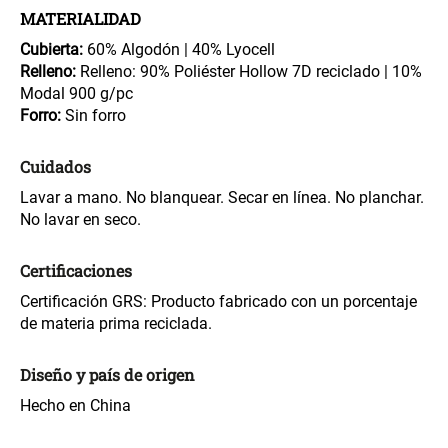
46x48x76 cm
MATERIALIDAD
Cubierta:
60% Algodón | 40% Lyocell
S/ 228.65
S/ 83.20
S/ 269.00
S/ 104.00
Relleno:
Relleno: 90% Poliéster Hollow 7D reciclado | 10%
Modal 900 g/pc
Set 2 Almohadas Hollow
Almohada Microfibra
Forro:
Sin forro
Cuidados
S/ 55.90
S/ 54.30
S/ 69.90
S/ 63.90
Lavar a mano. No blanquear. Secar en línea. No planchar.
No lavar en seco.
Organizador Cubiertos Bambú
Canasto de Ropa Tela y Bambú
Extensible
Redondo Ø38 x 52 cm
Certificaciones
S/ 44.70
S/ 39.90
S/ 63.90
S/ 99.90
Certificación GRS: Producto fabricado con un porcentaje
de materia prima reciclada.
Topper de Microfibra 1500 GSM
Escalera Plegable Metal 3
Diseño y país de origen
Peldaños 71x41x106 cm
Hecho en China
S/ 186.15
S/ 122.40
S/ 219.00
S/ 144.00