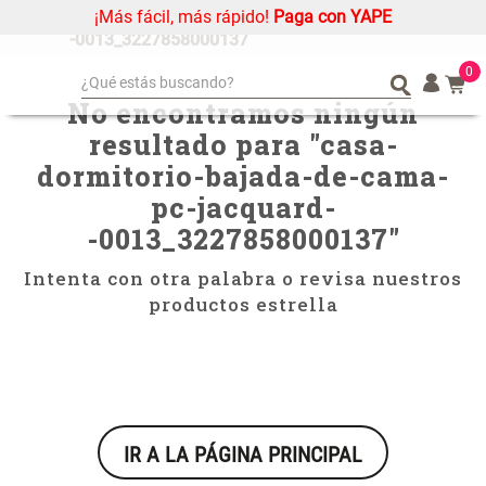
¡Más fácil, más rápido!
Paga con YAPE
casa-dormitorio-bajada-de-cama-pc-jacquard-
-0013_3227858000137
0
¿Qué estás buscando?
No encontramos ningún
¿Qué estás buscando?
Organizador
Organizador
resultado para "
casa-
Cojin
Cojin
dormitorio-bajada-de-cama-
Alfombra
Alfombra
pc-jacquard-
Niños
Niños
-0013_3227858000137
"
Almohada
Almohada
Intenta con otra palabra o revisa nuestros
Mantel
Mantel
productos estrella
Sabanas
Sabanas
Platos
Platos
Individuales
Individuales
Mueble MDF y Madera Bambú
Set 2 Almohadas Memory
Cortinas
Cortinas
Inodoro con Puerta 65x28x171
IR A LA PÁGINA PRINCIPAL
cm