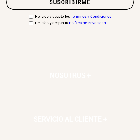
SUSCRIBIRME
Canasto Bambú
He leído y acepto los
Términos y Condiciones
He leído y acepto la
Política de Privacidad
S/ 30.50
S/ 35.90
NOSOTROS
+
SERVICIO AL CLIENTE
+