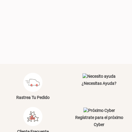
Plumón Pluma
Silla Metálica Plegable
46x48x76 cm
S/ 228.65
S/ 269.00
S/ 83.20
S/ 104.00
Set 2 Almohadas Hollow
Almohada Microfibra
¿Necesitas Ayuda?
S/ 55.90
S/ 54.30
S/ 69.90
S/ 63.90
Rastrea Tu Pedido
Regístrate para el próximo
Cyber
Organizador Cubiertos Bambú
Canasto de Ropa Tela y Bambú
Cliente Frecuente