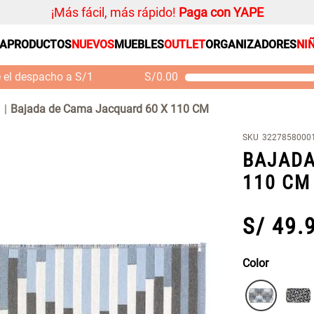
¡Más fácil, más rápido!
Paga con YAPE
SA
PRODUCTOS
NUEVOS
MUEBLES
OUTLET
ORGANIZADORES
NI
PRODUCTOS ESTRELLA
Organizador
e el despacho a S/1
S/
0.00
Cojin
Mueble MDF y Madera
Se
Bambú Inodoro con
M
Alfombra
a
Bajada de Cama Jacquard 60 X 110 CM
Puerta 65x28x171 cm
Niños
S/ 261.00
S/
S/ 349.00
SKU
3227858000
Almohada
BAJADA
Mantel
110 CM
Sabanas
Platos
S/
49
.
Individuales
Cortinas
Color