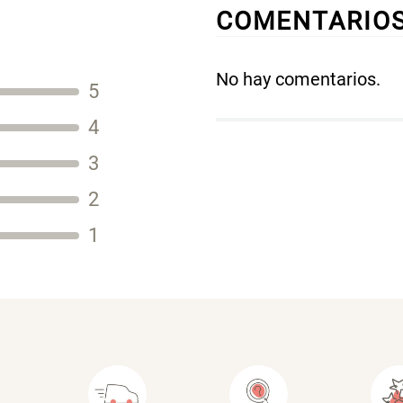
COMENTARIO
No hay comentarios.
5
Título
4
3
2
Tu nombre
1
Dirección de email
Escribe un comentario