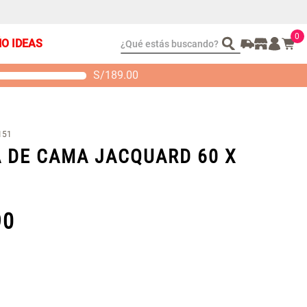
0
¿Qué estás buscando?
ÑO IDEAS
S/
189.00
t 2 Almohadas
Set Sábanas Algodón
emory
satín 240 Hilos
 104.00
S/ 169.00
151
 DE CAMA JACQUARD 60 X
90