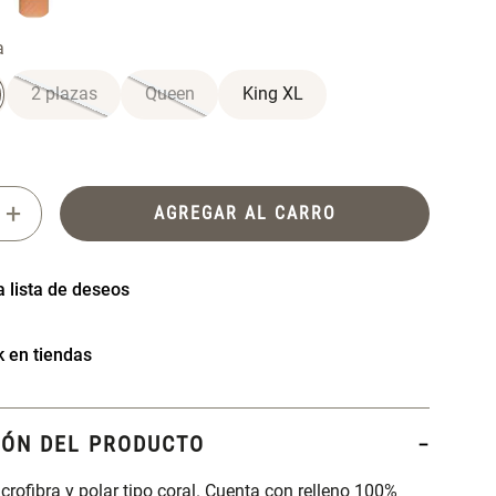
a
2 plazas
Queen
King XL
+
AGREGAR AL CARRO
k en tiendas
IÓN DEL PRODUCTO
crofibra y polar tipo coral. Cuenta con relleno 100%