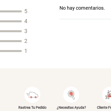
No hay comentarios.
5
Título
4
3
2
Tu nombre
1
Dirección de email
Escribe un comentario
E
Rastrea Tu Pedido
¿Necesitas Ayuda?
Cliente F