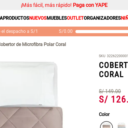
¡Más fácil, más rápido!
Paga con YAPE
SA
PRODUCTOS
NUEVOS
MUEBLES
OUTLET
ORGANIZADORES
NI
PRODUCTOS ESTRELLA
Organizador
e el despacho a S/1
S/
0.00
Cojin
Mueble MDF y Madera
Se
Bambú Inodoro con
M
Alfombra
obertor de Microfibra Polar Coral
Puerta 65x28x171 cm
Niños
S/ 261.00
S/ 349.00
S/
SKU
3226220000
Almohada
COBERT
Mantel
CORAL
Sabanas
Platos
S/
149
.
00
S/
126
Individuales
Cortinas
Color