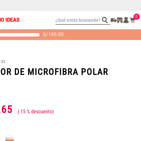
0
¿Qué estás buscando?
ÑO IDEAS
S/
189.00
t 2 Almohadas
Set Sábanas Algodón
emory
satín 240 Hilos
S/ 88.40
S/ 143.65
 104.00
S/ 169.00
133
OR DE MICROFIBRA POLAR
.
65
-
15 %