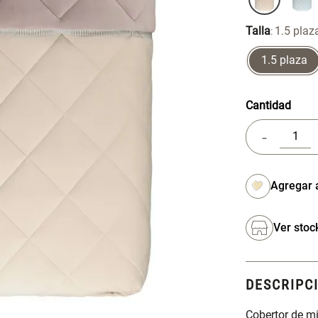
Talla
1.5 plaz
:
1.5 plaza
Cantidad
-
Ver stoc
DESCRIPC
Cobertor de mi