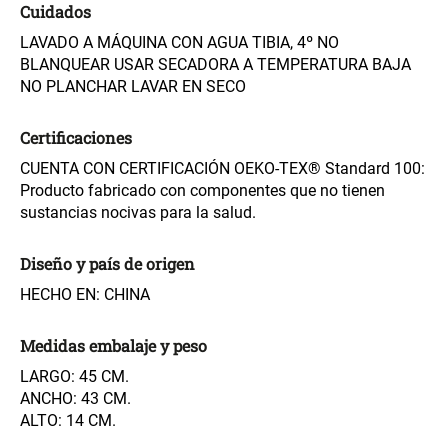
Cuidados
LAVADO A MÁQUINA CON AGUA TIBIA, 4º NO
S/ 269.00
S/ 55.90
S/ 69.90
BLANQUEAR USAR SECADORA A TEMPERATURA BAJA
NO PLANCHAR LAVAR EN SECO
Almohada Microfibra
Organizador Cubiertos Bambú
Extensible
Certificaciones
CUENTA CON CERTIFICACIÓN OEKO-TEX® Standard 100:
S/ 63.90
S/ 44.70
S/ 63.90
Producto fabricado con componentes que no tienen
sustancias nocivas para la salud.
Canasto de Ropa Tela y Bambú
Topper de Microfibra 1500 GSM
Redondo Ø38 x 52 cm
Diseño y país de origen
HECHO EN: CHINA
S/ 39.90
S/ 219.00
S/ 99.90
Medidas embalaje y peso
Escalera Plegable Metal 3
Cama Nido Grande para Perros
Peldaños 71x41x106 cm
LARGO: 45 CM.
ANCHO: 43 CM.
ALTO: 14 CM.
S/ 144.00
S/ 169.00