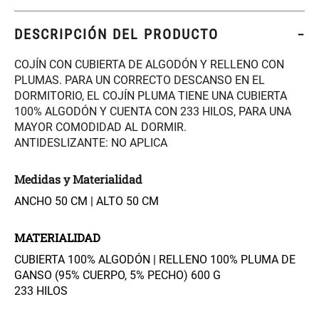
S/ 261.00
S/ 104.00
S/ 349.00
DESCRIPCIÓN DEL PRODUCTO
Set Sábanas Algodón satín 240
Almohada Memory + Gel
Hilos
COJÍN CON CUBIERTA DE ALGODÓN Y RELLENO CON
PLUMAS. PARA UN CORRECTO DESCANSO EN EL
S/ 169.00
S/ 124.00
DORMITORIO, EL COJÍN PLUMA TIENE UNA CUBIERTA
100% ALGODÓN Y CUENTA CON 233 HILOS, PARA UNA
MAYOR COMODIDAD AL DORMIR.
Canasto Ropa Bambú Redondo
Mueble Repisa Bambú 4
ANTIDESLIZANTE: NO APLICA
con Forro
Bandejas con Puerta 23 x 23 x
119 cm
Medidas y Materialidad
S/ 69.90
S/ 135.20
S/ 169.00
ANCHO 50 CM | ALTO 50 CM
Comoda Bambú con Puertas 80
Almohada Sensación Plumas
x 33 x 80 cm
MATERIALIDAD
CUBIERTA 100% ALGODÓN | RELLENO 100% PLUMA DE
S/ 254.90
S/ 74.90
S/ 319.00
GANSO (95% CUERPO, 5% PECHO) 600 G
233 HILOS
Plumón Pluma
Set 2 Almohadas Hollow