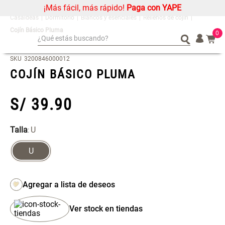
¡Más fácil, más rápido!
Paga con YAPE
Dormitorio
Blancos y esenciales
Rellenos de cojín
Cojín Básico Pluma
0
¿Qué estás buscando?
¿Qué estás buscando?
Organizador
Organizador
SKU
3200846000012
COJÍN BÁSICO PLUMA
Cojin
Cojin
Alfombra
Alfombra
S/
39
.
90
Niños
Niños
Almohada
Almohada
Talla
U
:
Mantel
Mantel
U
Sabanas
Sabanas
Platos
Platos
Cortinas
Cortinas
Mueble MDF y Madera Bambú
Set 2 Almohadas Memory
Individuales
Individuales
Inodoro con Puerta 65x28x171
Ver stock en tiendas
cm