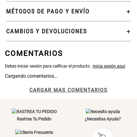
Papelero de Plástico Color 8 Lt
Canasto Bambú
MÉTODOS DE PAGO Y ENVÍO
15,7x22,2x33,3 cm
S/ 39.90
S/ 35.90
CAMBIOS Y DEVOLUCIONES
COMENTARIOS
Cargando comentarios…
CARGAR MAS COMENTARIOS
Rastrea Tu Pedido
¿Necesitas Ayuda?