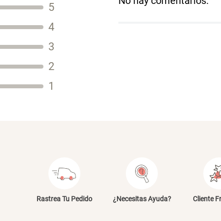
No hay comentarios.
5
Título
4
3
2
Tu nombre
1
Dirección de email
Escribe un comentario
E
Rastrea Tu Pedido
¿Necesitas Ayuda?
Cliente F