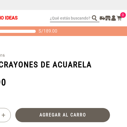
0
¿Qué estás buscando?
ÑO IDEAS
S/
189.00
t 2 Almohadas
Set Sábanas Algodón
emory
satín 240 Hilos
 104.00
S/ 169.00
016
 CRAYONES DE ACUARELA
90
+
AGREGAR AL CARRO