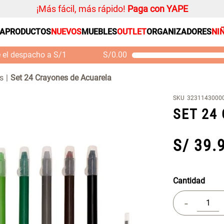
¡Más fácil, más rápido!
Paga con YAPE
SA
PRODUCTOS
NUEVOS
MUEBLES
OUTLET
ORGANIZADORES
NI
PRODUCTOS ESTRELLA
Organizador
e el despacho a S/1
S/
0.00
Cojin
Mueble MDF y Madera
Se
Bambú Inodoro con
M
Alfombra
s
Set 24 Crayones de Acuarela
Puerta 65x28x171 cm
Niños
S/ 261.00
S/
S/ 349.00
SKU
3231143000
Almohada
SET 24
Mantel
Sabanas
S/
39
.
Platos
Individuales
Cortinas
Cantidad
-