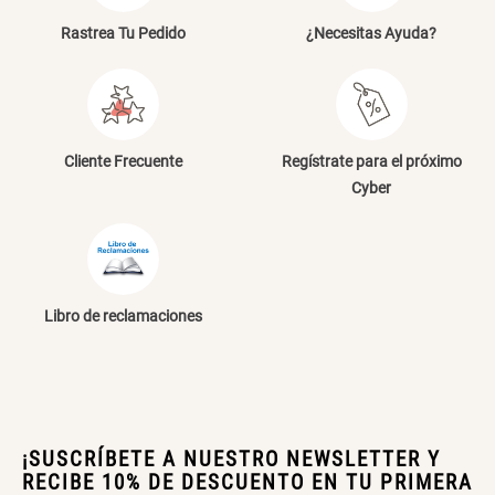
Rastrea Tu Pedido
Dirección de email
¿Necesitas Ayuda?
Papelero de Plástico Color 8 Lt
Canasto Bambú
15,7x22,2x33,3 cm
Escribe un comentario
S/ 39.90
S/ 35.90
Cliente Frecuente
Regístrate para el próximo
Cyber
ENVIAR COMENTARIO
Libro de reclamaciones
¡SUSCRÍBETE A NUESTRO NEWSLETTER Y
RECIBE 10% DE DESCUENTO EN TU PRIMERA