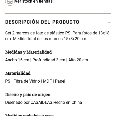
Ver stock en tiendas
S/ 261.00
S/ 104.00
S/ 349.00
Set Sábanas Algodón satín 240
Almohada Memory + Gel
DESCRIPCIÓN DEL PRODUCTO
Hilos
Set 2 marcos de foto de plástico PS. Para fotos de 13x18
S/ 169.00
S/ 124.00
cm. Medida total de los marcos 15x3x20 cm.
Canasto Ropa Bambú Redondo
Mueble Repisa Bambú 4
Medidas y Materialidad
con Forro
Bandejas con Puerta 23 x 23 x
119 cm
Ancho 15 cm | Profundidad 3 cm | Alto 20 cm
S/ 69.90
S/ 135.20
S/ 169.00
Materialidad
PS | Fibra de Vidrio | MDF | Papel
Comoda Bambú con Puertas 80
Almohada Sensación Plumas
x 33 x 80 cm
Diseño y país de origen
S/ 254.90
S/ 74.90
S/ 319.00
Diseñado por CASAIDEAS.
Hecho en China
Plumón Pluma
Set 2 Almohadas Hollow
Medidas embalaje y peso