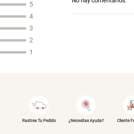
No hay comentarios.
5
Título
4
3
2
Tu nombre
1
Dirección de email
Escribe un comentario
E
Rastrea Tu Pedido
¿Necesitas Ayuda?
Cliente F