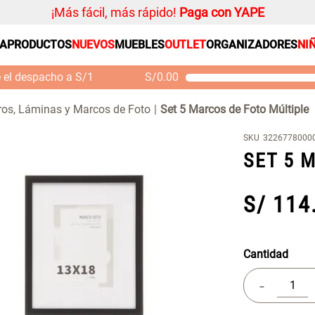
¡Más fácil, más rápido!
Paga con YAPE
SA
PRODUCTOS
NUEVOS
MUEBLES
OUTLET
ORGANIZADORES
NI
PRODUCTOS ESTRELLA
Organizador
e el despacho a S/1
S/
0.00
Cojin
Mueble MDF y Madera
Se
Bambú Inodoro con
M
Alfombra
os, Láminas y Marcos de Foto
Set 5 Marcos de Foto Múltiple
Puerta 65x28x171 cm
Niños
S/ 261.00
S/
S/ 349.00
SKU
3226778000
Almohada
SET 5 
Mantel
Sabanas
S/
114
Platos
Individuales
Cantidad
Cortinas
-