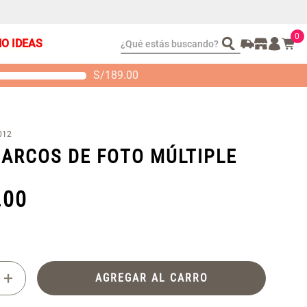
0
¿Qué estás buscando?
ÑO IDEAS
S/
189.00
t 2 Almohadas
Set Sábanas Algodón
emory
satín 240 Hilos
 104.00
S/ 169.00
012
MARCOS DE FOTO MÚLTIPLE
.
00
+
AGREGAR AL CARRO