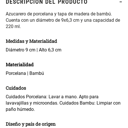
DESCRIPCIÓN DEL PRODUCTO
S/ 261.00
S/ 104.00
S/ 349.00
Azucarero de porcelana y tapa de madera de bambú.
Set Sábanas Algodón satín 240
Almohada Memory + Gel
Cuenta con un diámetro de 9x6,3 cm y una capacidad de
Hilos
220 ml.
S/ 169.00
S/ 124.00
Medidas y Materialidad
Diámetro 9 cm | Alto 6,3 cm
Canasto Ropa Bambú Redondo
Mueble Repisa Bambú 4
con Forro
Bandejas con Puerta 23 x 23 x
119 cm
Materialidad
S/ 69.90
S/ 135.20
S/ 169.00
Porcelana | Bambú
Cuidados
Comoda Bambú con Puertas 80
Almohada Sensación Plumas
x 33 x 80 cm
Cuidados Porcelana: Lavar a mano. Apto para
lavavajillas y microondas. Cuidados Bambu: Limpiar con
S/ 254.90
S/ 74.90
S/ 319.00
paño húmedo.
Diseño y país de origen
Plumón Pluma
Set 2 Almohadas Hollow