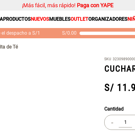
¡Más fácil, más rápido!
Paga con YAPE
SA
PRODUCTOS
NUEVOS
MUEBLES
OUTLET
ORGANIZADORES
NI
PRODUCTOS ESTRELLA
Organizador
e el despacho a S/1
S/
0.00
Cojin
Mueble MDF y Madera
Se
Bambú Inodoro con
M
Alfombra
ita de Té
Puerta 65x28x171 cm
Niños
S/ 261.00
S/
S/ 349.00
SKU
3230989000
Almohada
CUCHAR
Mantel
Sabanas
S/
11
.
Platos
Cortinas
Cantidad
Individuales
-