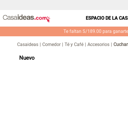
ESPACIO DE LA CA
Te faltan S/189.00 para ganart
Comedor
Té y Café
Accesorios
Cuchar
Nuevo