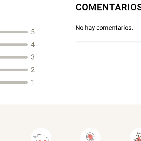
COMENTARIO
No hay comentarios.
5
Título
4
3
2
Tu nombre
1
Dirección de email
Escribe un comentario