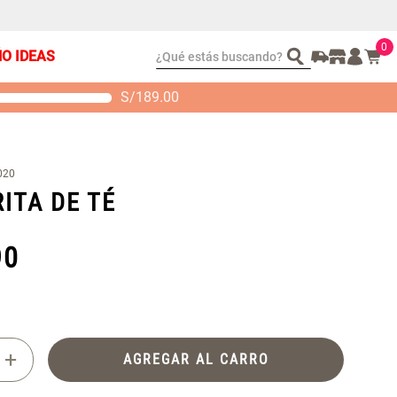
0
¿Qué estás buscando?
ÑO IDEAS
S/
189.00
t 2 Almohadas
Set Sábanas Algodón
emory
satín 240 Hilos
 104.00
S/ 169.00
020
ITA DE TÉ
90
+
AGREGAR AL CARRO