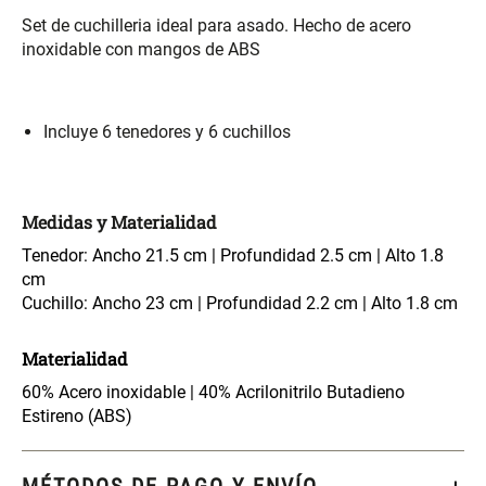
S/ 261.00
S/ 104.00
S/ 349.00
Set de cuchilleria ideal para asado. Hecho de acero
inoxidable con mangos de ABS
Set Sábanas Algodón satín 240
Almohada Memory + Gel
Hilos
Incluye 6 tenedores y 6 cuchillos
S/ 169.00
S/ 124.00
Canasto Ropa Bambú Redondo
Mueble Repisa Bambú 4
Medidas y Materialidad
con Forro
Bandejas con Puerta 23 x 23 x
119 cm
Tenedor: Ancho 21.5 cm | Profundidad 2.5 cm | Alto 1.8
S/ 69.90
S/ 135.20
S/ 169.00
cm
Cuchillo: Ancho 23 cm | Profundidad 2.2 cm | Alto 1.8 cm
Comoda Bambú con Puertas 80
Almohada Sensación Plumas
Materialidad
x 33 x 80 cm
60% Acero inoxidable | 40% Acrilonitrilo Butadieno
S/ 254.90
S/ 74.90
S/ 319.00
Estireno (ABS)
Plumón Pluma
Set 2 Almohadas Hollow