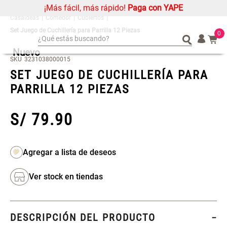
¡Más fácil, más rápido!
Paga con YAPE
Comedor
Cubiertos
Set Juego de Cuchillería para Parrilla 12 Piezas
0
¿Qué estás buscando?
Nuevo
¿Qué estás buscando?
Organizador
Organizador
SKU
3231038000015
SET JUEGO DE CUCHILLERÍA PARA
Cojin
Cojin
PARRILLA 12 PIEZAS
Alfombra
Alfombra
Niños
Niños
S/
79
.
90
Almohada
Almohada
Mantel
Mantel
Sabanas
Sabanas
Platos
Platos
Ver stock en tiendas
Cortinas
Cortinas
Mueble MDF y Madera Bambú
Set 2 Almohadas Memory
Individuales
Individuales
Inodoro con Puerta 65x28x171
cm
DESCRIPCIÓN DEL PRODUCTO