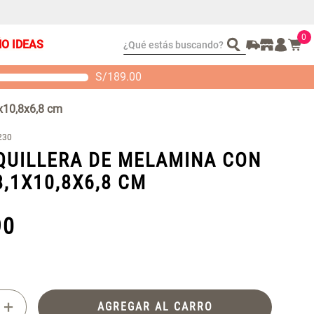
0
¿Qué estás buscando?
ÑO IDEAS
S/
189.00
t 2 Almohadas
Set Sábanas Algodón
emory
satín 240 Hilos
x10,8x6,8 cm
 104.00
S/ 169.00
230
UILLERA DE MELAMINA CON
8,1X10,8X6,8 CM
90
+
AGREGAR AL CARRO