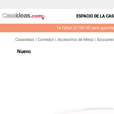
ESPACIO DE LA CA
Te faltan S/189.00 para ganart
Comedor
Accesorios de Mesa
Azucarero
Nuevo