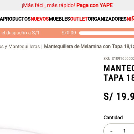
¡Más fácil, más rápido!
Paga con YAPE
SA
PRODUCTOS
NUEVOS
MUEBLES
OUTLET
ORGANIZADORES
NI
PRODUCTOS ESTRELLA
Organizador
e el despacho a S/1
S/
0.00
Cojin
Mueble MDF y Madera
Se
Bambú Inodoro con
M
Alfombra
s y Mantequilleras
Mantequillera de Melamina con Tapa 18,1
Puerta 65x28x171 cm
Niños
S/ 261.00
S/
S/ 349.00
SKU
3109105000
Almohada
MANTEQ
Mantel
TAPA 1
Sabanas
Platos
S/
19
.
Individuales
Cortinas
Cantidad
-