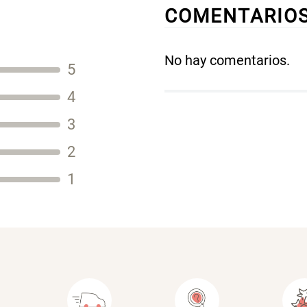
COMENTARIO
No hay comentarios.
5
Título
4
3
2
Tu nombre
1
Dirección de email
Escribe un comentario