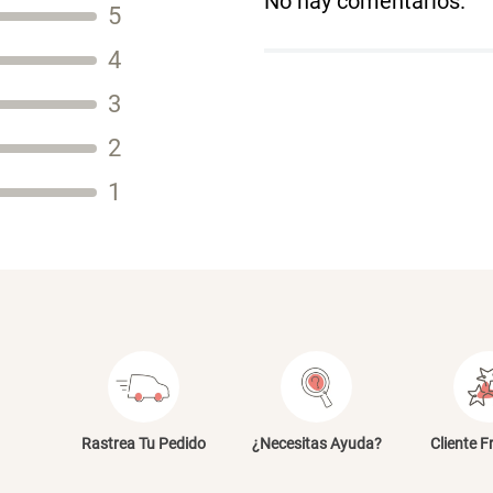
No hay comentarios.
5
Título
4
3
2
Tu nombre
1
Dirección de email
Escribe un comentario
E
Rastrea Tu Pedido
¿Necesitas Ayuda?
Cliente F