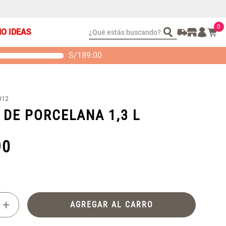
0
¿Qué estás buscando?
ÑO IDEAS
S/
189.00
t 2 Almohadas
Set Sábanas Algodón
emory
satín 240 Hilos
 104.00
S/ 169.00
012
 DE PORCELANA 1,3 L
90
+
AGREGAR AL CARRO