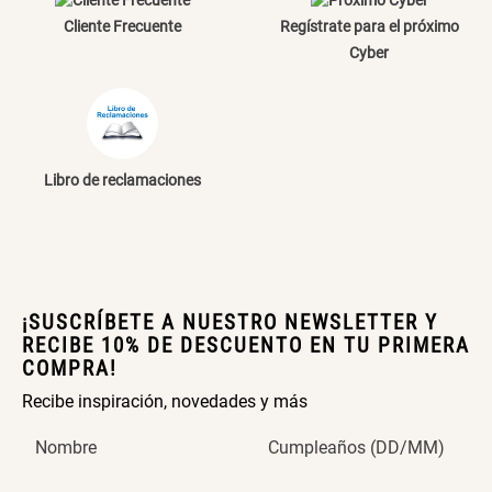
Cliente Frecuente
Regístrate para el próximo
Papelero de Plástico Color 8 Lt
Canasto Bambú
15,7x22,2x33,3 cm
Cyber
S/ 39.90
S/ 35.90
Libro de reclamaciones
¡SUSCRÍBETE A NUESTRO NEWSLETTER Y
RECIBE 10% DE DESCUENTO EN TU PRIMERA
COMPRA!
Recibe inspiración, novedades y más
Nombre
Cumpleaños (DD/MM)