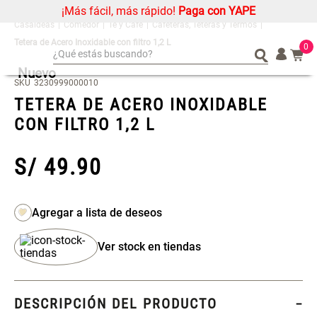
¡Más fácil, más rápido!
Paga con YAPE
Comedor
Té y Café
Cafeteras, Teteras y Termos
Tetera de Acero Inoxidable con filtro 1,2 L
0
¿Qué estás buscando?
Nuevo
¿Qué estás buscando?
Organizador
Organizador
SKU
3230999000010
TETERA DE ACERO INOXIDABLE
Cojin
Cojin
CON FILTRO 1,2 L
Alfombra
Alfombra
Niños
Niños
S/
49
.
90
Almohada
Almohada
Mantel
Mantel
Sabanas
Sabanas
Platos
Platos
Ver stock en tiendas
Cortinas
Cortinas
Mueble MDF y Madera Bambú
Set 2 Almohadas Memory
Individuales
Individuales
Inodoro con Puerta 65x28x171
cm
DESCRIPCIÓN DEL PRODUCTO