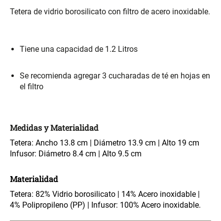
S/ 261.00
S/ 104.00
S/ 349.00
Tetera de vidrio borosilicato con filtro de acero inoxidable.
Set Sábanas Algodón satín 240
Almohada Memory + Gel
Hilos
Tiene una capacidad de 1.2 Litros
S/ 169.00
S/ 124.00
Se recomienda agregar 3 cucharadas de té en hojas en
el filtro
Canasto Ropa Bambú Redondo
Mueble Repisa Bambú 4
con Forro
Bandejas con Puerta 23 x 23 x
119 cm
S/ 69.90
S/ 135.20
S/ 169.00
Medidas y Materialidad
Tetera: Ancho 13.8 cm | Diámetro 13.9 cm | Alto 19 cm
Infusor: Diámetro 8.4 cm | Alto 9.5 cm
Comoda Bambú con Puertas 80
Almohada Sensación Plumas
x 33 x 80 cm
Materialidad
S/ 254.90
S/ 74.90
S/ 319.00
Tetera: 82% Vidrio borosilicato | 14% Acero inoxidable |
4% Polipropileno (PP) | Infusor: 100% Acero inoxidable.
Plumón Pluma
Set 2 Almohadas Hollow