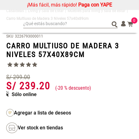
¡Más fácil, más rápido!
Paga con YAPE
Living y Sala de Estar
Muebles para living y sala de estar
Carro Multiuso de Madera 3 Niveles 57x40x89cm
0
¿Qué estás buscando?
¿Qué estás buscando?
Organizador
Organizador
SKU
3226793000011
CARRO MULTIUSO DE MADERA 3
Cojin
Cojin
NIVELES 57X40X89CM
Alfombra
Alfombra
Niños
Niños
Almohada
Almohada
S/
299
.
00
S/
239
.
20
Mantel
Mantel
-
20 %
Sabanas
Sabanas
Platos
Platos
Individuales
Individuales
Mueble MDF y Madera Bambú
Set 2 Almohadas Memory
Cortinas
Cortinas
Inodoro con Puerta 65x28x171
Ver stock en tiendas
cm