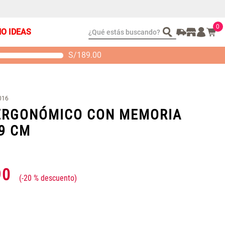
0
¿Qué estás buscando?
ÑO IDEAS
S/
189.00
t 2 Almohadas
Set Sábanas Algodón
emory
satín 240 Hilos
S/ 88.40
S/ 143.65
 104.00
S/ 169.00
016
ERGONÓMICO CON MEMORIA
9 CM
90
-
20 %