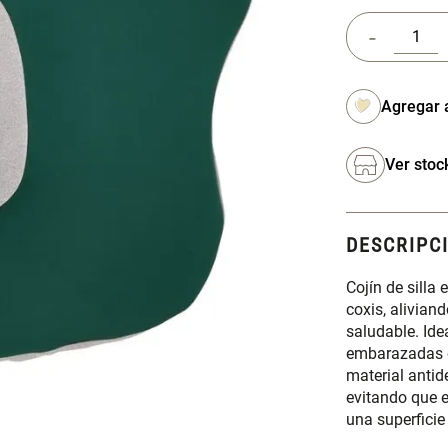
-
Ver stoc
DESCRIPC
Cojín de silla
coxis, alivia
saludable. Ide
embarazadas o
material antid
evitando que e
una superficie