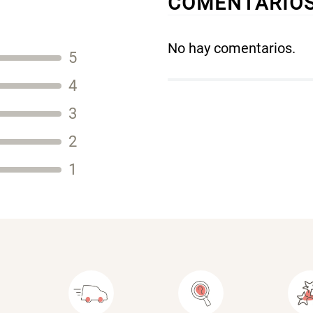
COMENTARIO
No hay comentarios.
5
Título
4
3
2
Tu nombre
1
Dirección de email
Escribe un comentario