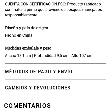
46x48x76 cm
CUENTA CON CERTIFICACIÓN FSC: Producto fabricado
con materia prima que proviene de bosques manejados
S/ 228.65
S/ 83.20
S/ 269.00
S/ 104.00
responsablemente.
Diseño y país de origen
Set 2 Almohadas Hollow
Almohada Microfibra
Hecho en China
S/ 55.90
S/ 54.30
S/ 69.90
S/ 63.90
Medidas embalaje y peso
Ancho 18,1 cm | Profundidad 9,5 cm | Alto 107 cm
Organizador Cubiertos Bambú
Canasto de Ropa Tela y Bambú
Extensible
Redondo Ø38 x 52 cm
MÉTODOS DE PAGO Y ENVÍO
S/ 44.70
S/ 39.90
S/ 63.90
S/ 99.90
CAMBIOS Y DEVOLUCIONES
Topper de Microfibra 1500 GSM
Escalera Plegable Metal 3
Peldaños 71x41x106 cm
S/ 186.15
S/ 122.40
S/ 219.00
COMENTARIOS
S/ 144.00