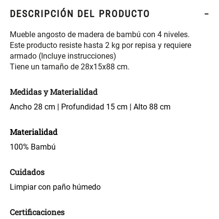
S/ 261.00
S/ 88.40
S/ 349.00
S/ 104.00
DESCRIPCIÓN DEL PRODUCTO
Set Sábanas Algodón satín 240
Almohada Memory + Gel
Mueble angosto de madera de bambú con 4 niveles.
Hilos
Este producto resiste hasta 2 kg por repisa y requiere
armado (Incluye instrucciones)
S/ 143.65
S/ 124.00
S/ 169.00
Tiene un tamaño de 28x15x88 cm.
Medidas y Materialidad
Canasto Ropa Bambú Redondo
Mueble Repisa Bambú 4
con Forro
Bandejas con Puerta 23 x 23 x
Ancho 28 cm | Profundidad 15 cm | Alto 88 cm
119 cm
S/ 59.40
S/ 135.20
S/ 69.90
S/ 169.00
Materialidad
100% Bambú
Comoda Bambú con Puertas 80
Almohada Sensación Plumas
x 33 x 80 cm
Cuidados
S/ 254.90
S/ 63.65
S/ 319.00
S/ 74.90
Limpiar con paño húmedo
Certificaciones
Plumón Pluma
Silla Metálica Plegable