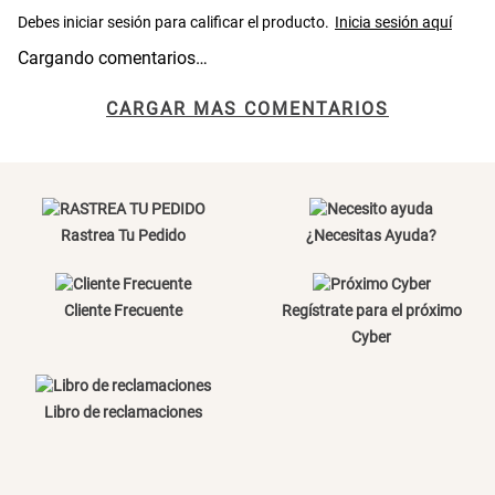
Cama Nido Grande para Perros
Papelero de Plástico Color 8 Lt
15,7x22,2x33,3 cm
Cargando comentarios…
S/ 143.65
S/ 31.90
S/ 169.00
S/ 39.90
CARGAR MAS COMENTARIOS
Canasto Bambú
Rastrea Tu Pedido
¿Necesitas Ayuda?
S/ 30.50
S/ 35.90
Cliente Frecuente
Regístrate para el próximo
Cyber
Libro de reclamaciones