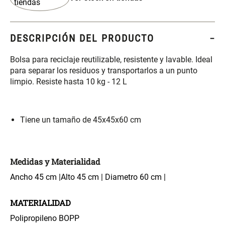
S/ 261.00
S/ 104.00
S/ 349.00
Set Sábanas Algodón satín 240
Almohada Memory + Gel
DESCRIPCIÓN DEL PRODUCTO
Hilos
Bolsa para reciclaje reutilizable, resistente y lavable. Ideal
S/ 169.00
S/ 124.00
para separar los residuos y transportarlos a un punto
limpio. Resiste hasta 10 kg - 12 L
Canasto Ropa Bambú Redondo
Mueble Repisa Bambú 4
con Forro
Bandejas con Puerta 23 x 23 x
119 cm
Tiene un tamaño de 45x45x60 cm
S/ 69.90
S/ 135.20
S/ 169.00
Comoda Bambú con Puertas 80
Almohada Sensación Plumas
Medidas y Materialidad
x 33 x 80 cm
Ancho 45 cm |Alto 45 cm | Diametro 60 cm |
S/ 254.90
S/ 74.90
S/ 319.00
MATERIALIDAD
Polipropileno BOPP
Plumón Pluma
Set 2 Almohadas Hollow