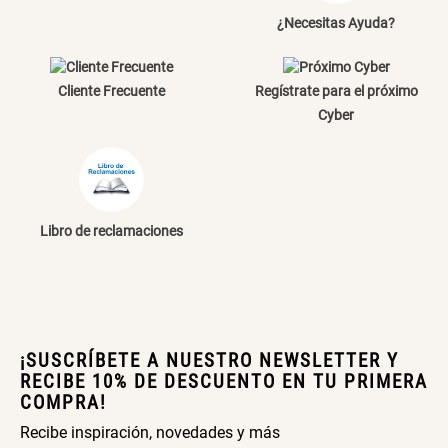
¿Necesitas Ayuda?
Papelero de Plástico Color 8 Lt
Canasto Bambú
15,7x22,2x33,3 cm
Cliente Frecuente
Regístrate para el próximo
S/ 39.90
S/ 35.90
Cyber
Libro de reclamaciones
¡SUSCRÍBETE A NUESTRO NEWSLETTER Y
RECIBE 10% DE DESCUENTO EN TU PRIMERA
COMPRA!
Recibe inspiración, novedades y más