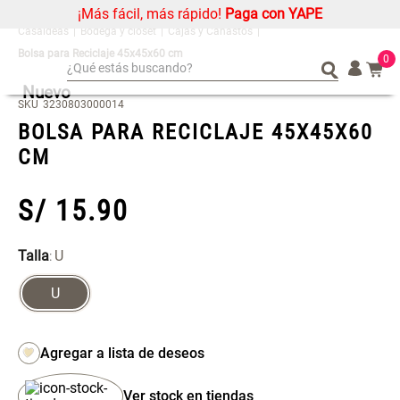
¡Más fácil, más rápido!
Paga con YAPE
Bodega y clóset
Cajas y Canastos
Bolsa para Reciclaje 45x45x60 cm
0
¿Qué estás buscando?
Nuevo
¿Qué estás buscando?
Organizador
Organizador
SKU
3230803000014
BOLSA PARA RECICLAJE 45X45X60
Cojin
Cojin
CM
Alfombra
Alfombra
Niños
Niños
S/
15
.
90
Almohada
Almohada
Mantel
Mantel
Talla
U
:
Sabanas
Sabanas
U
Platos
Platos
Cortinas
Cortinas
Mueble MDF y Madera Bambú
Set 2 Almohadas Memory
Individuales
Individuales
Inodoro con Puerta 65x28x171
cm
Ver stock en tiendas