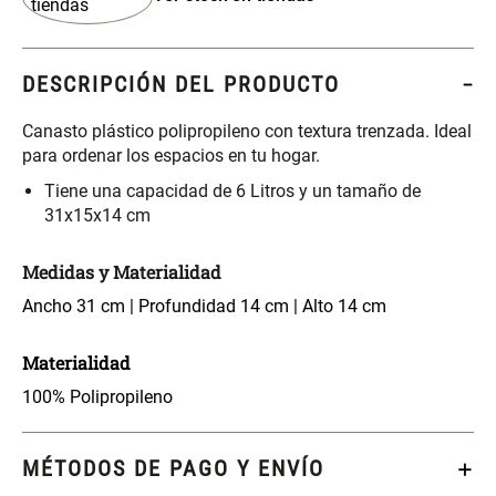
S/ 261.00
S/ 104.00
S/ 349.00
Set Sábanas Algodón satín 240
Almohada Memory + Gel
DESCRIPCIÓN DEL PRODUCTO
Hilos
Canasto plástico polipropileno con textura trenzada. Ideal
S/ 169.00
S/ 124.00
para ordenar los espacios en tu hogar.
Tiene una capacidad de 6 Litros y un tamaño de
Canasto Ropa Bambú Redondo
Mueble Repisa Bambú 4
31x15x14 cm
con Forro
Bandejas con Puerta 23 x 23 x
119 cm
Medidas y Materialidad
S/ 69.90
S/ 135.20
S/ 169.00
Ancho 31 cm | Profundidad 14 cm | Alto 14 cm
Comoda Bambú con Puertas 80
Almohada Sensación Plumas
Materialidad
x 33 x 80 cm
100% Polipropileno
S/ 254.90
S/ 74.90
S/ 319.00
MÉTODOS DE PAGO Y ENVÍO
Plumón Pluma
Set 2 Almohadas Hollow