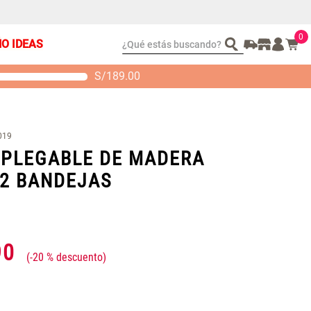
0
¿Qué estás buscando?
ÑO IDEAS
S/
189.00
t 2 Almohadas
Set Sábanas Algodón
emory
satín 240 Hilos
S/ 88.40
S/ 143.65
 104.00
S/ 169.00
019
 PLEGABLE DE MADERA
2 BANDEJAS
90
-
20 %