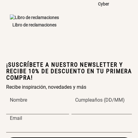
Cyber
Cama Nido Grande para Perros
Papelero de Plástico Color 8 Lt
15,7x22,2x33,3 cm
Libro de reclamaciones
S/ 169.00
S/ 39.90
Canasto Bambú
¡SUSCRÍBETE A NUESTRO NEWSLETTER Y
S/ 35.90
RECIBE 10% DE DESCUENTO EN TU PRIMERA
COMPRA!
Recibe inspiración, novedades y más
Nombre
Cumpleaños (DD/MM)
Email