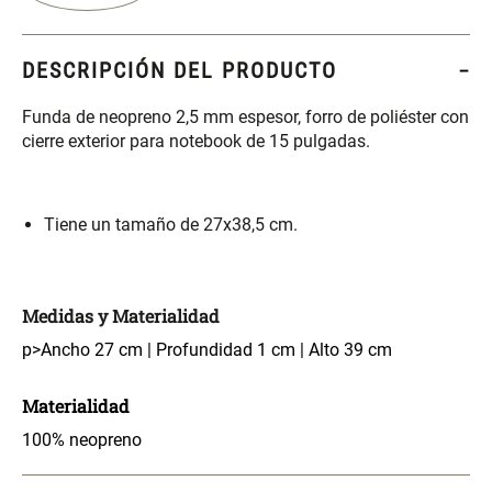
S/ 261.00
S/ 104.00
S/ 349.00
DESCRIPCIÓN DEL PRODUCTO
Set Sábanas Algodón satín 240
Almohada Memory + Gel
Hilos
Funda de neopreno 2,5 mm espesor, forro de poliéster con
cierre exterior para notebook de 15 pulgadas.
S/ 169.00
S/ 124.00
Canasto Ropa Bambú Redondo
Mueble Repisa Bambú 4
Tiene un tamaño de 27x38,5 cm.
con Forro
Bandejas con Puerta 23 x 23 x
119 cm
S/ 69.90
S/ 135.20
S/ 169.00
Medidas y Materialidad
Comoda Bambú con Puertas 80
Almohada Sensación Plumas
p>Ancho 27 cm | Profundidad 1 cm | Alto 39 cm
x 33 x 80 cm
Materialidad
S/ 254.90
S/ 74.90
S/ 319.00
100% neopreno
Plumón Pluma
Silla Metálica Plegable