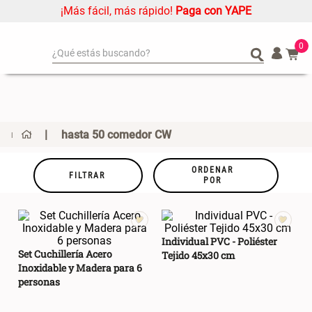
¡Más fácil, más rápido!
Paga con YAPE
0
¿Qué estás buscando?
¿Qué estás buscando?
Organizador
Organizador
Cojin
Cojin
Alfombra
Alfombra
hasta 50 comedor CW
Niños
Niños
Almohada
Almohada
ORDENAR
FILTRAR
POR
Mantel
Mantel
Sabanas
Sabanas
Platos
Platos
Individual PVC - Poliéster
Cortinas
Cortinas
Set Cuchillería Acero
Tejido 45x30 cm
Inoxidable y Madera para 6
Mueble MDF y Madera Bambú
Set 2 Almohadas Memory
Individuales
Individuales
personas
Inodoro con Puerta 65x28x171
cm