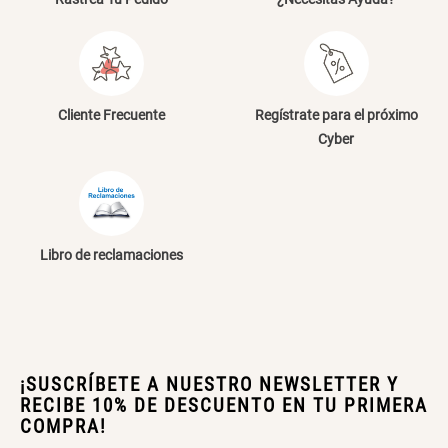
S/ 269.00
S/ 55.90
S/ 69.90
Almohada Microfibra
Organizador Cubiertos Bambú
Cliente Frecuente
Regístrate para el próximo
Extensible
Cyber
S/ 63.90
S/ 44.70
S/ 63.90
Canasto de Ropa Tela y Bambú
Topper de Microfibra 1500 GSM
Redondo Ø38 x 52 cm
Libro de reclamaciones
S/ 39.90
S/ 219.00
S/ 99.90
Escalera Plegable Metal 3
Cama Nido Grande para Perros
Peldaños 71x41x106 cm
¡SUSCRÍBETE A NUESTRO NEWSLETTER Y
RECIBE 10% DE DESCUENTO EN TU PRIMERA
S/ 144.00
S/ 169.00
COMPRA!