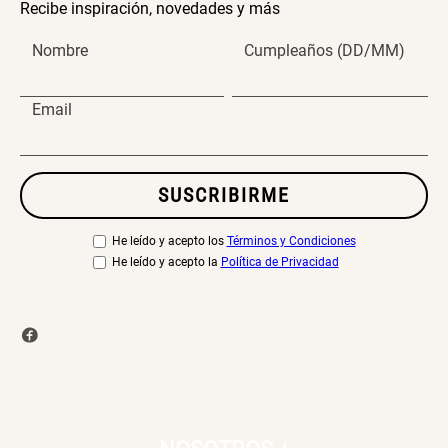
Recibe inspiración, novedades y más
Papelero de Plástico Color 8 Lt
Canasto Bambú
15,7x22,2x33,3 cm
Nombre
Cumpleaños (DD/MM)
S/ 39.90
S/ 35.90
Email
SUSCRIBIRME
He leído y acepto los
Términos y Condiciones
He leído y acepto la
Política de Privacidad