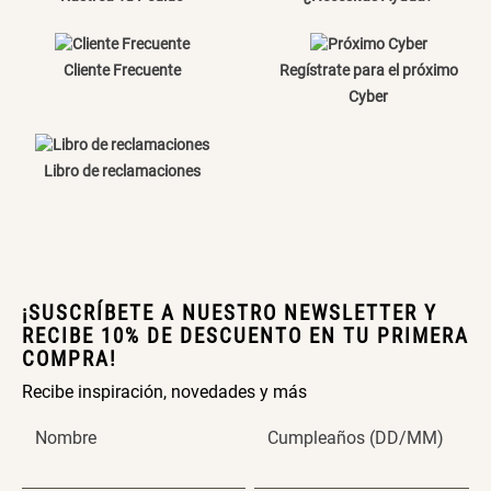
Papelero de Plástico Color 8 Lt
Canasto Bambú
15,7x22,2x33,3 cm
Cliente Frecuente
Regístrate para el próximo
Cyber
S/ 39.90
S/ 35.90
Libro de reclamaciones
¡SUSCRÍBETE A NUESTRO NEWSLETTER Y
RECIBE 10% DE DESCUENTO EN TU PRIMERA
COMPRA!
Recibe inspiración, novedades y más
Nombre
Cumpleaños (DD/MM)