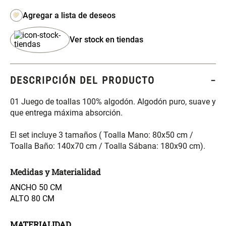
S/ 261.00
S/ 104.00
S/ 349.00
Set Sábanas Algodón satín 240
Almohada Memory + Gel
Ver stock en tiendas
Hilos
S/ 169.00
S/ 124.00
DESCRIPCIÓN DEL PRODUCTO
Canasto Ropa Bambú Redondo
Mueble Repisa Bambú 4
01 Juego de toallas 100% algodón. Algodón puro, suave y
con Forro
Bandejas con Puerta 23 x 23 x
que entrega máxima absorción.
119 cm
S/ 69.90
S/ 135.20
S/ 169.00
El set incluye 3 tamaños ( Toalla Mano: 80x50 cm /
Toalla Baño: 140x70 cm / Toalla Sábana: 180x90 cm).
Comoda Bambú con Puertas 80
Almohada Sensación Plumas
x 33 x 80 cm
Medidas y Materialidad
ANCHO 50 CM
S/ 254.90
S/ 74.90
S/ 319.00
ALTO 80 CM
Plumón Pluma
Set 2 Almohadas Hollow
MATERIALIDAD