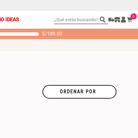
0
¿Qué estás buscando?
ÑO IDEAS
S/
189.00
t 2 Almohadas
Set Sábanas Algodón
emory
satín 240 Hilos
 104.00
S/ 169.00
ORDENAR POR
GRUPO COLOR
TIPO DE
PRODUCTO
Negro
(
1
)