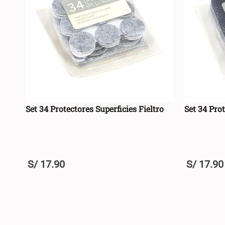
Set 34 Protectores Superficies Fieltro
Set 34 Pro
S/
17
.
90
S/
17
.
90
+
+
AGREGAR AL CARRO +
-
-