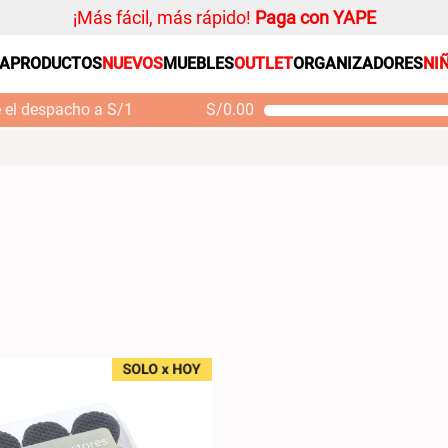
¡Más fácil, más rápido!
Paga con YAPE
SA
PRODUCTOS
NUEVOS
MUEBLES
OUTLET
ORGANIZADORES
NI
PRODUCTOS ESTRELLA
Organizador
e el despacho a S/1
S/
0.00
Alfombra
Mueble MDF y Madera
Se
Bambú Inodoro con
M
Cojin
Puerta 65x28x171 cm
Niños
S/ 261.00
S/
S/ 349.00
Almohada
Mantel
Sabanas
Platos
Cortinas
CATEGORÍA
Individuales
Muebles para
living y sala de