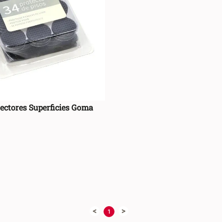
estar
(
2
)
tectores Superficies Goma
AGREGAR AL CARRO +
<
>
1