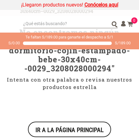
¡Llegaron productos nuevos!
Conócelos aquí
nino---dormitorio-cojin-estampado-bebe-
30x40cm--0029_3208028000294
0
¿Qué estás buscando?
No encontramos ningún
¿Qué estás buscando?
Organizador
Organizador
Te faltan S/189.00 para ganarte el despacho a S/1
resultado para "
nino---
S/
0.00
S/
189.00
Cojin
Cojin
dormitorio-cojin-estampado-
Alfombra
Alfombra
bebe-30x40cm-
Niños
Niños
-0029_3208028000294
"
Almohada
Almohada
Intenta con otra palabra o revisa nuestros
Mantel
Mantel
productos estrella
Sabanas
Sabanas
Platos
Platos
Individuales
Individuales
Mueble MDF y Madera Bambú
Set 2 Almohadas Memory
Cortinas
Cortinas
Inodoro con Puerta 65x28x171
IR A LA PÁGINA PRINCIPAL
cm