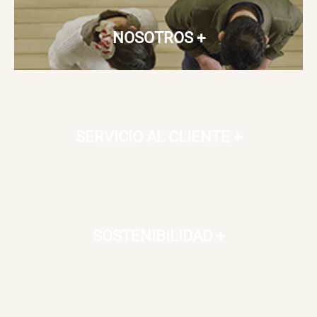
Cama Nido Grande para Perros
Papelero de Plástico Color 8 Lt
15,7x22,2x33,3 cm
NOSOTROS
+
S/ 143.65
S/ 33.90
S/ 169.00
S/ 39.90
Canasto Bambú
SERVICIO AL CLIENTE
+
S/ 30.50
S/ 35.90
SOSTENIBILIDAD
+