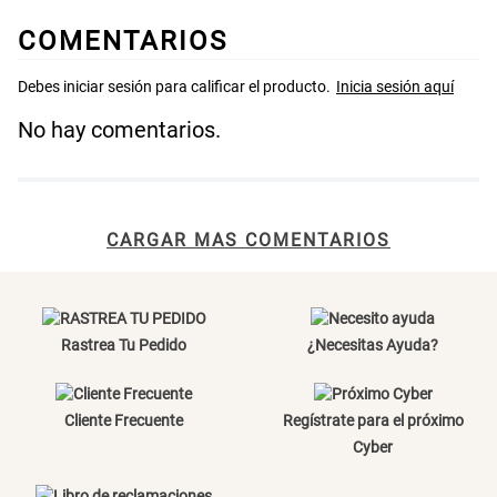
COMENTARIOS
S/ 269.00
S/ 55.90
S/ 69.90
Almohada Microfibra
Canasto de Ropa Tela y Bambú
No hay comentarios.
Redondo Ø38 x 52 cm
S/ 63.90
S/ 39.90
S/ 99.90
CARGAR MAS COMENTARIOS
Topper de Microfibra 1500 GSM
Escalera Plegable Metal 3
Peldaños 71x41x106 cm
S/ 219.00
S/ 144.00
Rastrea Tu Pedido
¿Necesitas Ayuda?
Cama Nido Grande para Perros
Papelero de Plástico Color 8 Lt
15,7x22,2x33,3 cm
Cliente Frecuente
Regístrate para el próximo
Cyber
S/ 169.00
S/ 39.90