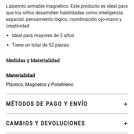
S/ 261.00
S/ 104.00
S/ 349.00
Laberinto armable magnético. Este producto es ideal para
que los niños desarrollen habilidades como inteligencia
espacial, pensamiento lógico, coordinación ojo-mano y
Set Sábanas Algodón satín 240
Almohada Memory + Gel
Hilos
creatividad
Ideal para mayores de 3 años
S/ 169.00
S/ 124.00
Tiene un total de 52 piezas
Canasto Ropa Bambú Redondo
Mueble Repisa Bambú 4
Medidas y Materialidad
con Forro
Bandejas con Puerta 23 x 23 x
119 cm
Materialidad
S/ 69.90
S/ 135.20
S/ 169.00
Plástico, Magnetos y Polietileno
Comoda Bambú con Puertas 80
Almohada Sensación Plumas
x 33 x 80 cm
MÉTODOS DE PAGO Y ENVÍO
S/ 254.90
S/ 74.90
S/ 319.00
CAMBIOS Y DEVOLUCIONES
Plumón Pluma
Set 2 Almohadas Hollow