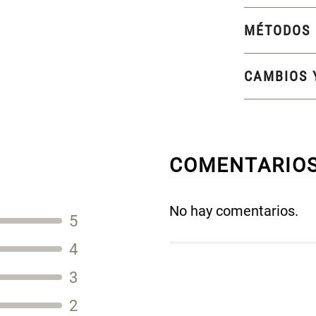
MÉTODOS 
CAMBIOS 
COMENTARIO
No hay comentarios.
5
Título
4
3
2
Tu nombre