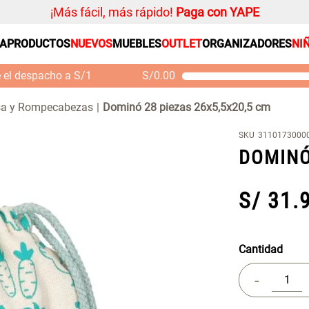
¡Más fácil, más rápido!
Paga con YAPE
SA
PRODUCTOS
NUEVOS
MUEBLES
OUTLET
ORGANIZADORES
NI
PRODUCTOS ESTRELLA
Organizador
e el despacho a S/1
S/
0.00
Alfombra
Mueble MDF y Madera
Se
Bambú Inodoro con
M
Cojin
sa y Rompecabezas
Dominó 28 piezas 26x5,5x20,5 cm
Puerta 65x28x171 cm
Niños
S/ 261.00
S/ 349.00
S/
SKU
3110173000
Almohada
DOMINÓ
Mantel
Sabanas
S/
31
.
Platos
Cortinas
Individuales
Cantidad
-