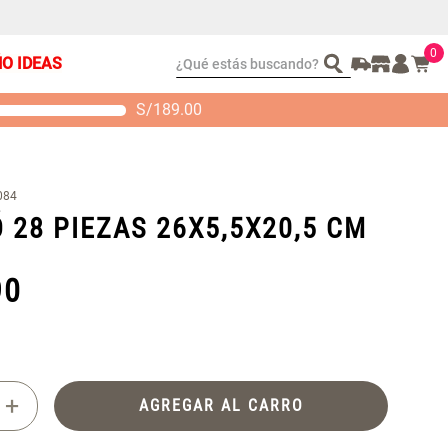
0
¿Qué estás buscando?
ÑO IDEAS
S/
189.00
t 2 Almohadas
Set Sábanas Algodón
emory
satín 240 Hilos
S/ 88.40
S/ 143.65
 104.00
S/ 169.00
084
 28 PIEZAS 26X5,5X20,5 CM
90
+
AGREGAR AL CARRO