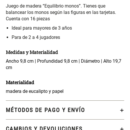
S/ 261.00
S/ 104.00
S/ 349.00
Juego de madera “Equilibrio monos”. Tienes que
balancear los monos según las figuras en las tarjetas.
Cuenta con 16 piezas
Set Sábanas Algodón satín 240
Almohada Memory + Gel
Hilos
Ideal para mayores de 3 años
Para de 2 a 4 jugadores
S/ 169.00
S/ 124.00
Medidas y Materialidad
Canasto Ropa Bambú Redondo
Mueble Repisa Bambú 4
con Forro
Bandejas con Puerta 23 x 23 x
Ancho 9,8 cm | Profundidad 9,8 cm | Diámetro | Alto 19,7
119 cm
cm
S/ 69.90
S/ 135.20
S/ 169.00
Materialidad
Comoda Bambú con Puertas 80
madera de eucalipto y papel
Almohada Sensación Plumas
x 33 x 80 cm
MÉTODOS DE PAGO Y ENVÍO
S/ 254.90
S/ 74.90
S/ 319.00
Plumón Pluma
Set 2 Almohadas Hollow
CAMBIOS Y DEVOLUCIONES