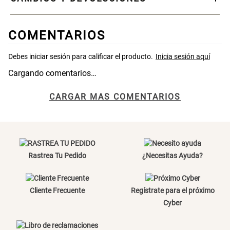
S/ 269.00
S/ 55.90
S/ 69.90
COMENTARIOS
Almohada Microfibra
Canasto de Ropa Tela y Bambú
Redondo Ø38 x 52 cm
Cargando comentarios…
S/ 63.90
S/ 39.90
S/ 99.90
CARGAR MAS COMENTARIOS
Topper de Microfibra 1500 GSM
Escalera Plegable Metal 3
Peldaños 71x41x106 cm
S/ 219.00
S/ 144.00
Rastrea Tu Pedido
¿Necesitas Ayuda?
Cama Nido Grande para Perros
Papelero de Plástico Color 8 Lt
Cliente Frecuente
Regístrate para el próximo
15,7x22,2x33,3 cm
Cyber
S/ 169.00
S/ 39.90