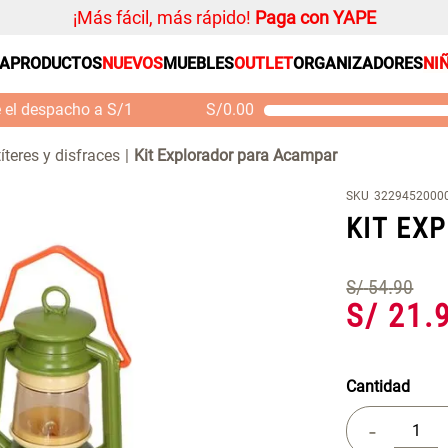
¡Más fácil, más rápido!
Paga con YAPE
SA
PRODUCTOS
NUEVOS
MUEBLES
OUTLET
ORGANIZADORES
NI
PRODUCTOS ESTRELLA
Organizador
e el despacho a S/1
S/
0.00
Cojin
Mueble MDF y Madera
Se
Bambú Inodoro con
M
Alfombra
títeres y disfraces
Kit Explorador para Acampar
Puerta 65x28x171 cm
Niños
S/ 261.00
S/
S/ 349.00
SKU
3229452000
Almohada
KIT EX
Mantel
Sabanas
S/
54
.
90
S/
21
.
Platos
Individuales
Cortinas
Cantidad
-