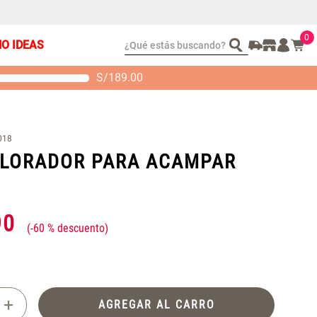
0
¿Qué estás buscando?
ÑO IDEAS
S/
189.00
t 2 Almohadas
Set Sábanas Algodón
emory
satín 240 Hilos
 104.00
S/ 169.00
018
PLORADOR PARA ACAMPAR
90
-
60 %
+
AGREGAR AL CARRO