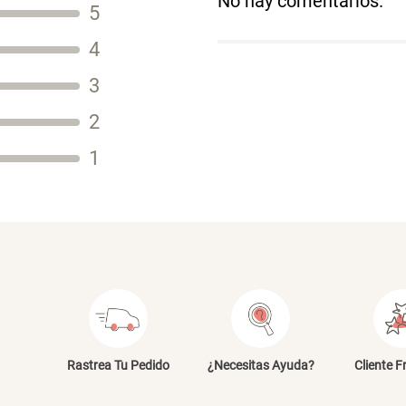
No hay comentarios.
5
Título
4
3
2
Tu nombre
1
Dirección de email
Escribe un comentario
E
Rastrea Tu Pedido
¿Necesitas Ayuda?
Cliente F