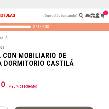
0
¿Qué estás buscando?
ÑO IDEAS
S/
189.00
t 2 Almohadas
Set Sábanas Algodón
emory
satín 240 Hilos
stilá
 104.00
S/ 169.00
026
 CON MOBILIARIO DE
 DORMITORIO CASTILÁ
90
-
20 %