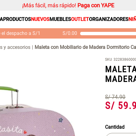
¡Más fácil, más rápido!
Paga con YAPE
SA
PRODUCTOS
NUEVOS
MUEBLES
OUTLET
ORGANIZADORES
NI
PRODUCTOS ESTRELLA
Organizador
e el despacho a S/1
S/
0.00
Cojin
Mueble MDF y Madera
Se
Bambú Inodoro con
M
Alfombra
s y accesorios
Maleta con Mobiliario de Madera Dormitorio Ca
Puerta 65x28x171 cm
Niños
S/ 261.00
S/
S/ 349.00
SKU
3228386000
Almohada
MALETA
Mantel
MADERA
Sabanas
Platos
S/
74
.
90
Individuales
S/
59
.
Cortinas
Cantidad