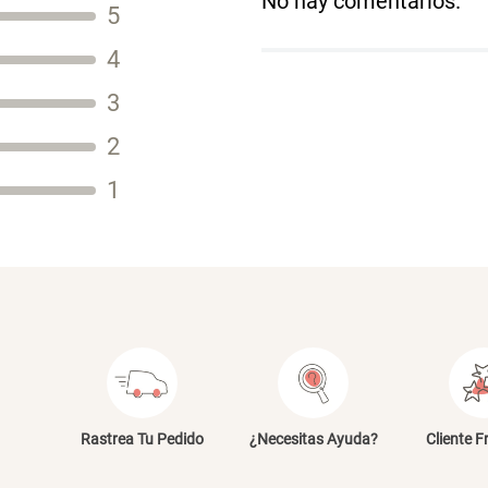
No hay comentarios.
5
Título
4
3
2
Tu nombre
1
Dirección de email
Escribe un comentario
E
Rastrea Tu Pedido
¿Necesitas Ayuda?
Cliente F