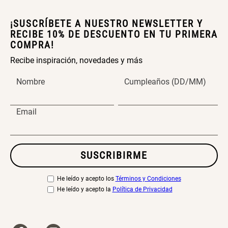
Cama Nido Grande para Perros
Papelero de Plástico Color 8 Lt
¡SUSCRÍBETE A NUESTRO NEWSLETTER Y
15,7x22,2x33,3 cm
RECIBE 10% DE DESCUENTO EN TU PRIMERA
COMPRA!
S/ 143.65
S/ 33.90
S/ 169.00
S/ 39.90
Recibe inspiración, novedades y más
Canasto Bambú
Nombre
Cumpleaños (DD/MM)
S/ 30.50
Email
S/ 35.90
SUSCRIBIRME
He leído y acepto los
Términos y Condiciones
He leído y acepto la
Política de Privacidad