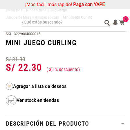
¡Más fácil, más rápido!
Paga con YAPE
Niños y bebé
Juguetería
Juegos de Mesa y Rompecabezas
Mini Juego Curling
0
¿Qué estás buscando?
¿Qué estás buscando?
Organizador
Organizador
SKU
3229684000015
MINI JUEGO CURLING
Cojin
Cojin
Alfombra
Alfombra
S/
31
.
90
Niños
Niños
S/
22
.
30
Almohada
Almohada
-
30 %
Mantel
Mantel
Sabanas
Sabanas
Platos
Platos
Ver stock en tiendas
Individuales
Individuales
Mueble MDF y Madera Bambú
Set 2 Almohadas Memory
Cortinas
Cortinas
Inodoro con Puerta 65x28x171
DESCRIPCIÓN DEL PRODUCTO
cm