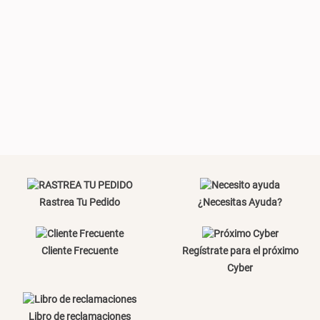
Almohada Sensación Plumas
Comoda Bambú con Puertas 80
x 33 x 80 cm
S/ 74.90
S/ 254.90
S/ 319.00
Plumón Pluma
Silla Metálica Plegable
46x48x76 cm
S/ 269.00
S/ 83.20
S/ 104.00
Rastrea Tu Pedido
¿Necesitas Ayuda?
Cliente Frecuente
Regístrate para el próximo
Set 2 Almohadas Hollow
Almohada Microfibra
Cyber
S/ 55.90
S/ 63.90
S/ 69.90
Libro de reclamaciones