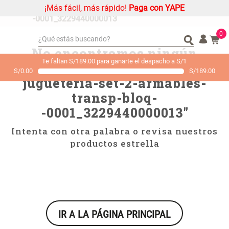
¡Más fácil, más rápido!
Paga con YAPE
nino---jugueteria-set-2-armables-transp-bloq-
-0001_3229440000013
0
¿Qué estás buscando?
No encontramos ningún
¿Qué estás buscando?
Organizador
Organizador
Te faltan S/189.00 para ganarte el despacho a S/1
resultado para "
nino---
S/
0.00
S/
189.00
Cojin
Cojin
jugueteria-set-2-armables-
Alfombra
Alfombra
transp-bloq-
Niños
Niños
-0001_3229440000013
"
Almohada
Almohada
Intenta con otra palabra o revisa nuestros
Mantel
Mantel
productos estrella
Sabanas
Sabanas
Platos
Platos
Individuales
Individuales
Mueble MDF y Madera Bambú
Set 2 Almohadas Memory
Cortinas
Cortinas
Inodoro con Puerta 65x28x171
IR A LA PÁGINA PRINCIPAL
cm