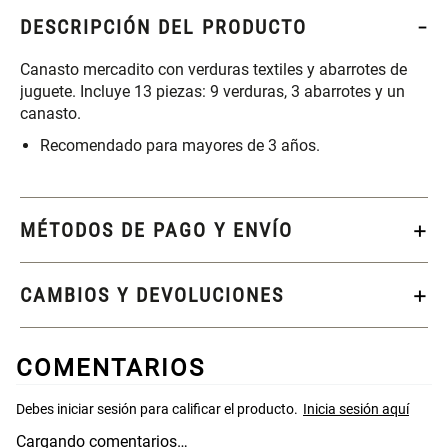
S/ 261.00
S/ 104.00
S/ 349.00
DESCRIPCIÓN DEL PRODUCTO
Set Sábanas Algodón satín 240
Almohada Memory + Gel
Canasto mercadito con verduras textiles y abarrotes de
Hilos
juguete. Incluye 13 piezas: 9 verduras, 3 abarrotes y un
canasto.
S/ 169.00
S/ 124.00
Recomendado para mayores de 3 años.
Canasto Ropa Bambú Redondo
Mueble Repisa Bambú 4
con Forro
Bandejas con Puerta 23 x 23 x
119 cm
MÉTODOS DE PAGO Y ENVÍO
S/ 69.90
S/ 135.20
S/ 169.00
CAMBIOS Y DEVOLUCIONES
Comoda Bambú con Puertas 80
Almohada Sensación Plumas
x 33 x 80 cm
COMENTARIOS
S/ 254.90
S/ 74.90
S/ 319.00
Plumón Pluma
Set 2 Almohadas Hollow
Cargando comentarios…