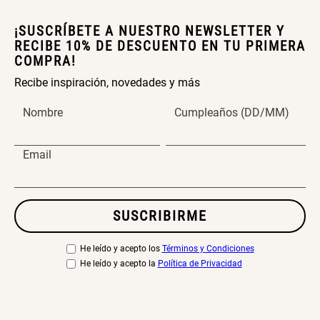
Papelero de Plástico Color 8 Lt
Canasto Bambú
¡SUSCRÍBETE A NUESTRO NEWSLETTER Y
15,7x22,2x33,3 cm
RECIBE 10% DE DESCUENTO EN TU PRIMERA
COMPRA!
S/ 39.90
S/ 35.90
Recibe inspiración, novedades y más
Nombre
Cumpleaños (DD/MM)
Email
SUSCRIBIRME
He leído y acepto los
Términos y Condiciones
He leído y acepto la
Política de Privacidad