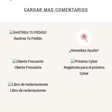
CARGAR MAS COMENTARIOS
S/ 269.00
S/ 55.90
S/ 69.90
Almohada Microfibra
Organizador Cubiertos Bambú
Extensible
Rastrea Tu Pedido
S/ 63.90
S/ 44.70
S/ 63.90
¿Necesitas Ayuda?
Canasto de Ropa Tela y Bambú
Topper de Microfibra 1500 GSM
Redondo Ø38 x 52 cm
Cliente Frecuente
Regístrate para el próximo
Cyber
S/ 39.90
S/ 219.00
S/ 99.90
Escalera Plegable Metal 3
Cama Nido Grande para Perros
Libro de reclamaciones
Peldaños 71x41x106 cm
S/ 144.00
S/ 169.00