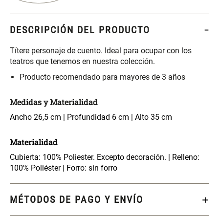
S/ 261.00
S/ 104.00
S/ 349.00
DESCRIPCIÓN DEL PRODUCTO
Set Sábanas Algodón satín 240
Almohada Memory + Gel
Hilos
Títere personaje de cuento. Ideal para ocupar con los
teatros que tenemos en nuestra colección.
S/ 169.00
S/ 124.00
Producto recomendado para mayores de 3 años
Canasto Ropa Bambú Redondo
Mueble Repisa Bambú 4
Medidas y Materialidad
con Forro
Bandejas con Puerta 23 x 23 x
119 cm
Ancho 26,5 cm | Profundidad 6 cm | Alto 35 cm
S/ 69.90
S/ 135.20
S/ 169.00
Materialidad
Comoda Bambú con Puertas 80
Almohada Sensación Plumas
Cubierta: 100% Poliester. Excepto decoración. | Relleno:
x 33 x 80 cm
100% Poliéster | Forro: sin forro
S/ 254.90
S/ 74.90
S/ 319.00
MÉTODOS DE PAGO Y ENVÍO
Plumón Pluma
Set 2 Almohadas Hollow